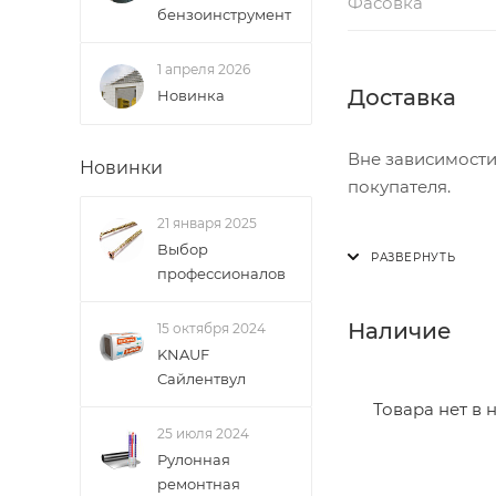
Фасовка
бензоинструмент
1 апреля 2026
Доставка
Новинка
Вне зависимости
Новинки
покупателя.
21 января 2025
Доставка осущест
Выбор
В субботу с 8:00 
профессионалов
Итоговая стоимос
Наличие
15 октября 2024
- зоны доставки;
KNAUF
Сайлентвул
- веса и габарит
- количества тор
Товара нет в 
25 июля 2024
Рулонная
Границы доставки
ремонтная
• Дзержинского 