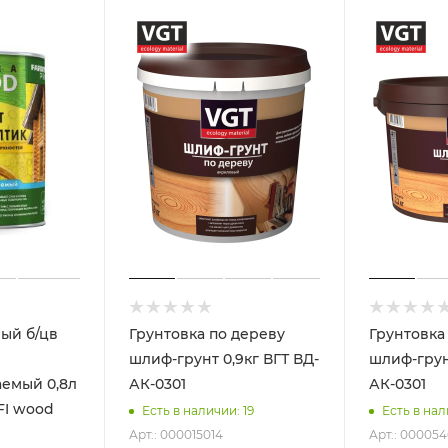
ый б/цв
Грунтовка по дереву
Грунтовка по дерев
шлиф-грунт 0,9кг ВГТ ВД-
шлиф-грунт 2,2кг ВГТ
ый 0,8л
АК-0301
АК-0301
FI wood
Есть в наличии: 19
Есть в нал
Арт.: 000015014
Арт.: 000054