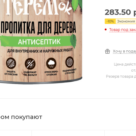
283.50
-
10
%
Экономия
Товар под зак
Хочу в под
Цена дейст
от
Резерв товара 
ром покупают