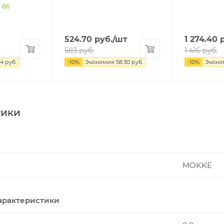
 86
524.70
руб.
/шт
1 274.40
р
583
руб.
1 416
руб.
4
руб.
-
10
%
Экономия
58.30
руб.
-
10
%
Эконо
тики
MOKKE
арактеристики