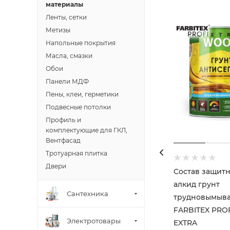
материалы
Ленты, сетки
Метизы
Напольные покрытия
Масла, смазки
Обои
Панели МДФ
Пены, клеи, герметики
Подвесные потолки
Профиль и
комплектующие для ГКЛ,
Вентфасад
Тротуарная плитка
Двери
Состав защитн
алкид грунт
Сантехника
трудновымываем
FARBITEX PRO
Электротовары
EXTRA