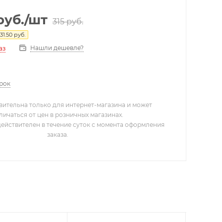
руб.
/шт
315
руб.
31.50
руб.
Нашли дешевле?
аз
арок
вительна только для интернет-магазина и может
личаться от цен в розничных магазинах.
действителен в течение суток с момента оформления
заказа.