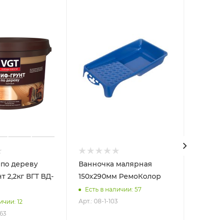
у
Ванночка малярная
Валик велю
 ВД-
150х290мм РемоКолор
х 15мм
бюгел
Есть в наличии: 57
Арт.: 08-1-103
ичии: 12
Есть 
63
Арт.: 06