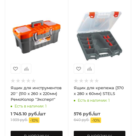
Ящик для инструментов
Ящик для крепежа (370
20'' (510 х 260 х 220мм)
х 280 х 60мм) STELS
РемоКолор "Эксперт"
Есть в наличии: 1
Есть в наличии: 1
1 745.10
руб.
/шт
576
руб.
/шт
1 939
руб.
640
руб.
-
10
%
-
10
%