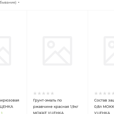
убывание)
 бирюзовая
Грунт-эмаль по
Состав за
кг MOKKE УЦЕНКА
ржавчине красная 1,9кг
0,8л MOKKE Foressa
MOKKE УЦЕНКА
УЦЕНКА
 1