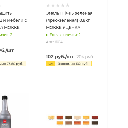
ащиты
Эмаль ПФ-115 зеленая
 и мебели с
(ярко-зеленая) 0,8кг
воском 0,4л MOKKE
MOKKE УЦЕНКА
ичии: 3
Есть в наличии: 2
Арт.: 6014
б.
/шт
102
руб.
/шт
204
руб.
омия
78.60
руб.
Экономия
102
руб.
-
50
%