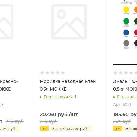
красно-
Морилка неводная клен
Эмаль ПФ-
0,5л МОККЕ
0,8кг M
Есть в наличии: 1
Есть в нал
 3
Арт.: 6010
202.50
руб.
/шт
183.60
ру
т
243
руб.
225
руб.
204
руб.
21.50
руб.
Экономия
22.50
руб.
Экон
-
10
%
-
10
%