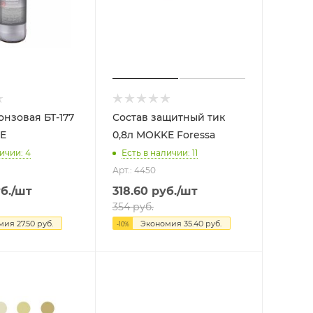
онзовая БТ-177
Состав защитный тик
KE
0,8л MOKKE Foressa
ичии: 4
Есть в наличии: 11
Арт.: 4450
б.
/шт
318.60
руб.
/шт
354
руб.
омия
27.50
руб.
Экономия
35.40
руб.
-
10
%