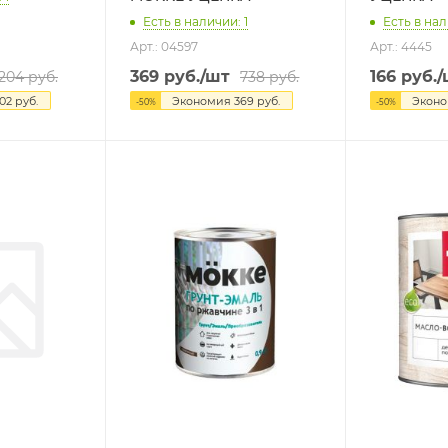
Есть в наличии: 1
Есть в нал
Арт.: 04597
Арт.: 4445
369
руб.
/шт
166
руб.
/
204
руб.
738
руб.
102
руб.
Экономия
369
руб.
Экон
-
50
%
-
50
%