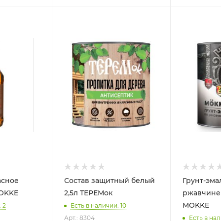
асное
Состав защитный белый
Грунт-эма
о 0,5л MOKKE
2,5л ТЕРЕМок
ржавчине зе
MOKKE
 2
Есть в наличии: 10
Арт.: 8304
Есть в нал