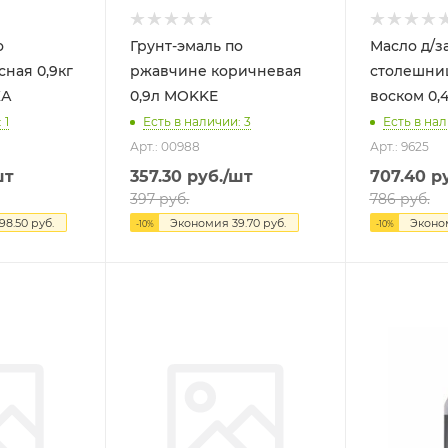
о
Грунт-эмаль по
Масло д/з
 0,9кг
ржавчине коричневая
столешниц
НКА
0,9л MOKKE
 1
Есть в наличии: 3
Есть в нал
Арт.: 00988
Арт.: 9625
шт
357.30
руб.
/шт
707.40
ру
397
руб.
786
руб.
198.50
руб.
Экономия
39.70
руб.
Экон
-
10
%
-
10
%