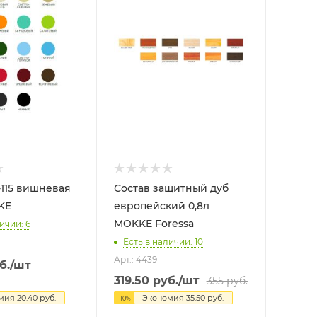
115 вишневая
Состав защитный дуб
OKKE
европейский 0,8л
MOKKE Foressa
ичии: 6
Есть в наличии: 10
Арт.: 4439
б.
/шт
319.50
руб.
/шт
355
руб.
омия
20.40
руб.
Экономия
35.50
руб.
-
10
%