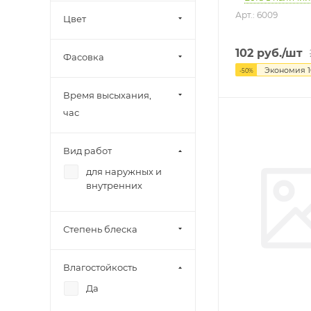
Арт.: 6009
Цвет
102
руб.
/шт
Фасовка
Экономия
-
50
%
Время высыхания,
час
Вид работ
для наружных и
внутренних
Степень блеска
Влагостойкость
Да