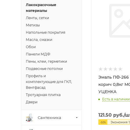
Лакокрасочные
материалы
Ленты, сетки
Метизы
Напольные покрытия
Масла, смазки
Обои
Панели МДФ
Пены, клеи, герметики
Подвесные потолки
Профиль и
Эмаль ПФ-266 
комплектующие для ГКЛ,
корич 0,8кг MOKKE
Вентфасад
УЦЕНКА
Тротуарная плитка
Есть в наличии:
Двери
121.50
руб.
/ш
Сантехника
Экономия
1
-
50
%