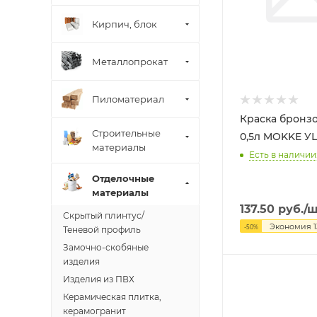
Кирпич, блок
Металлопрокат
Пиломатериал
Краска бронзо
Строительные
0,5л
материалы
Есть в наличии:
Отделочные
материалы
137.50
руб.
/
Скрытый плинтус/
Экономия
1
-
50
%
Теневой профиль
Замочно-скобяные
изделия
Изделия из ПВХ
Керамическая плитка,
керамогранит