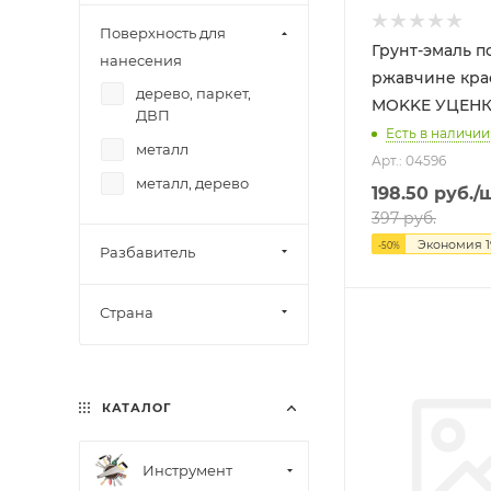
Поверхность для
Грунт-эмаль п
нанесения
ржавчине красная
дерево, паркет,
MOKKE УЦЕ
ДВП
Есть в наличии:
металл
Арт.: 04596
металл, дерево
198.50
руб.
/
397
руб.
Экономия
-
50
%
Разбавитель
Страна
КАТАЛОГ
Инструмент