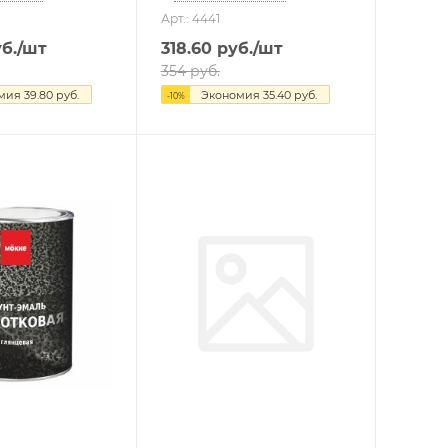
Арт.: 4441
б.
/шт
318.60
руб.
/шт
354
руб.
омия
39.80
руб.
Экономия
35.40
руб.
-
10
%