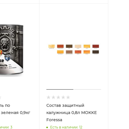
ль по
Состав защитный
леная 0,9кг
калужница 0,8л MOKKE
Foressa
ичии: 3
Есть в наличии: 12