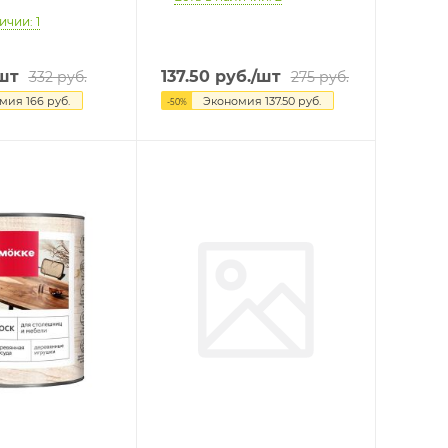
ичии: 1
шт
137.50
руб.
/шт
332
руб.
275
руб.
омия
166
руб.
Экономия
137.50
руб.
-
50
%