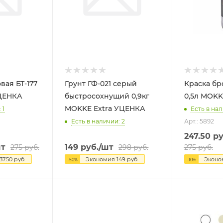
вая БТ-177
Грунт ГФ-021 серый
Краска бр
 MOKKE УЦЕНКА
быстросохнущий 0,9кг
0,5л MOK
MOKKE Extra УЦЕНКА
 1
Есть в нал
Есть в наличии: 2
Арт.: 5892
247.50
ру
шт
149
руб.
/шт
275
руб.
298
руб.
275
руб.
37.50
руб.
Экономия
149
руб.
Экон
-
50
%
-
10
%