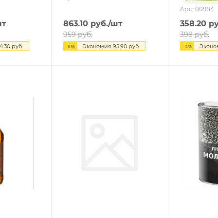
Арт.: 00984
шт
863.10
руб.
/шт
358.20
ру
959
руб.
398
руб.
4.30
руб.
Экономия
95.90
руб.
Экон
-
10
%
-
10
%