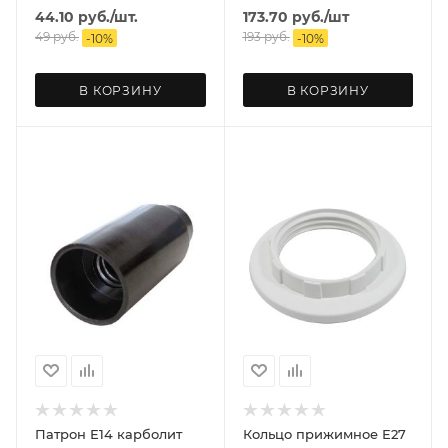
44.10
руб.
/шт.
173.70
руб.
/шт
49
руб.
193
руб.
-
10
%
-
10
%
В КОРЗИНУ
В КОРЗИНУ
Патрон Е14 карболит
Кольцо прижимное Е27