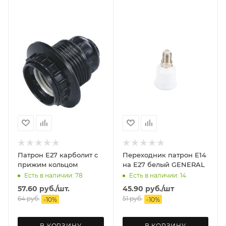
Патрон Е27 карболит с
Переходник патрон Е14
прижим кольцом
на Е27 белый GENERAL
Есть в наличии: 78
Есть в наличии: 14
57.60
руб.
/шт.
45.90
руб.
/шт
64
руб.
51
руб.
-
10
%
-
10
%
В КОРЗИНУ
В КОРЗИНУ