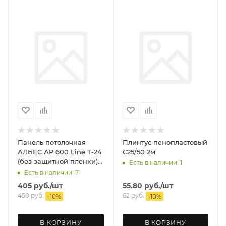
Панель потолочная
Плинтус пенопластовый
АЛБЕС АР 600 Line Т-24
С25/50 2м
(без защитной пленки) /
Есть в наличии: 1
уп.48шт
Есть в наличии: 7
405
руб.
/шт
55.80
руб.
/шт
450
руб.
62
руб.
-
10
%
-
10
%
В КОРЗИНУ
В КОРЗИНУ