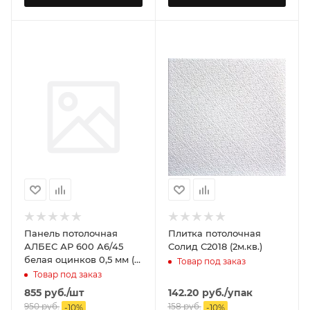
Панель потолочная
Плитка потолочная
АЛБЕС АР 600 А6/45
Солид С2018 (2м.кв.)
белая оцинков 0,5 мм (1
Товар под заказ
уп=22 шт).
Товар под заказ
855
руб.
/шт
142.20
руб.
/упак
950
руб.
158
руб.
-
10
%
-
10
%