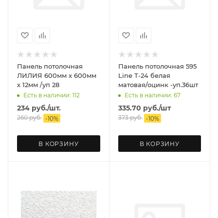
Панель потолочная
Панель потолочная 595
ЛИЛИЯ 600мм х 600мм
Line Т-24 белая
х 12мм /уп 28
матовая/оцинк -уп.36шт
Есть в наличии: 112
Есть в наличии: 67
234
руб.
/шт.
335.70
руб.
/шт
260
руб.
373
руб.
-
10
%
-
10
%
В КОРЗИНУ
В КОРЗИНУ