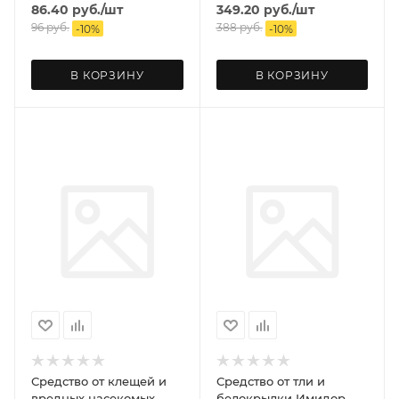
86.40
руб.
/шт
349.20
руб.
/шт
96
руб.
388
руб.
-
10
%
-
10
%
В КОРЗИНУ
В КОРЗИНУ
Средство от клещей и
Средство от тли и
вредных насекомых
белокрылки Имидор