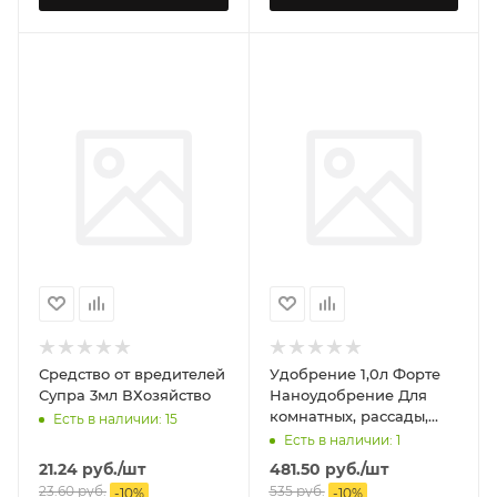
Средство от вредителей
Удобрение 1,0л Форте
Супра 3мл ВХозяйство
Наноудобрение Для
комнатных, рассады,
Есть в наличии: 15
саженцев, теплиц и
Есть в наличии: 1
грядок РУСИНХИМ
21.24
руб.
/шт
481.50
руб.
/шт
23.60
руб.
535
руб.
-
10
%
-
10
%