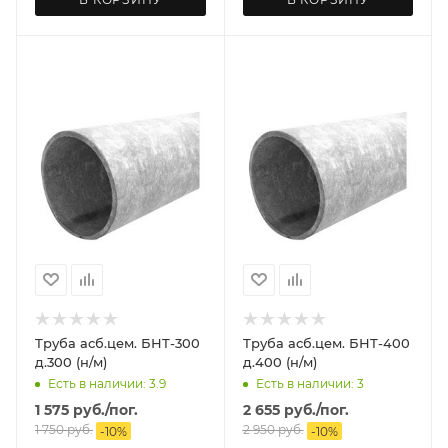
Труба асб.цем. БНТ-300
Труба асб.цем. БНТ-400
д.300 (н/м)
д.400 (н/м)
Есть в наличии: 3.9
Есть в наличии: 3
1 575
руб.
/пог.
2 655
руб.
/пог.
1 750
руб.
2 950
руб.
-
10
%
-
10
%