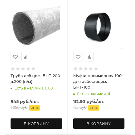
Труба асб.цем. БНТ-200
Муфта полимерная 100
д.200 (н/м)
для асбестоцем.
БНТ-100
Есть в наличии: 0.09
Есть в наличии: 11
945
руб.
/пог.
112.50
руб.
/шт.
1 050
руб.
125
руб.
-
10
%
-
10
%
В КОРЗИНУ
В КОРЗИНУ