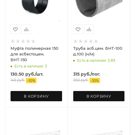
Муфта полимерная 150
Труба асб.цем. БНТ-100
для асбестоцем.
д.100 (н/м)
БНТ-150
Есть в наличии: 3.89
Есть в наличии: 5
130.50
руб.
/шт.
315
руб.
/пог.
145
руб.
350
руб.
-
10
%
-
10
%
В КОРЗИНУ
В КОРЗИНУ