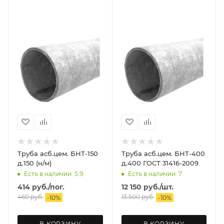
Труба асб.цем. БНТ-150
Труба асб.цем. БНТ-400
д.150 (н/м)
д.400 ГОСТ 31416-2009
Есть в наличии: 5.9
Есть в наличии: 7
414
руб.
/пог.
12 150
руб.
/шт.
460
руб.
13 500
руб.
-
10
%
-
10
%
В КОРЗИНУ
В КОРЗИНУ