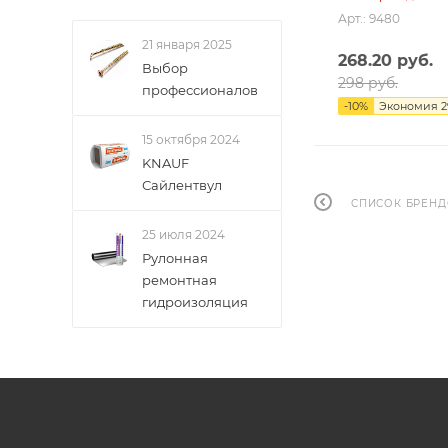
Арт.: 9480
21 января 2025
268.20
руб.
Выбор
298
руб.
профессионалов
-
10
%
Экономия
2
15 октября 2024
KNAUF
Сайлентвул
СПИСОК БРЕН
25 июля 2024
Рулонная
ремонтная
гидроизоляция