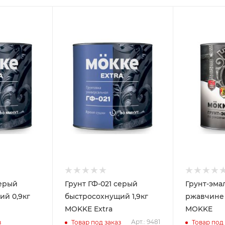
серый
Грунт ГФ-021 серый
Грунт-эма
,9кг
быстросохнущий 1,9кг
ржавчине зе
MOKKE Extra
MOKKE
Арт.: 9481
з
Товар под заказ
Товар под 