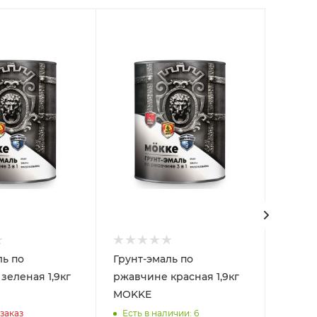
ль по
Грунт-эмаль по
Грунт-
леная 1,9кг
ржавчине красная 1,9кг
ржавчин
MOKKE
MOKK
заказ
Есть в наличии: 6
Товар