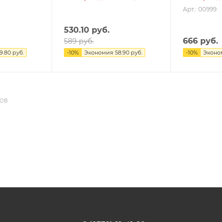
Арт.: 00999
530.10
руб.
666
руб.
589
руб.
9.80
руб.
-
10
%
Экономия
58.90
руб.
-
10
%
Эконо
ДОВ