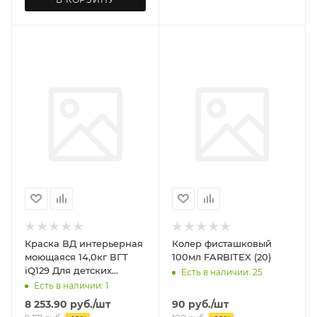
Краска ВД интерьерная
Колер фисташковый
моющаяся 14,0кг ВГТ
100мл FARBITEX (20)
iQ129 Для детских
Есть в наличии: 25
комнат, база A
Есть в наличии: 1
8 253.90
руб.
/шт
90
руб.
/шт