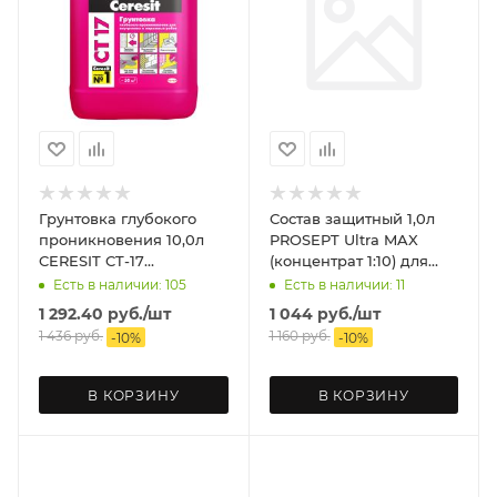
Грунтовка глубокого
Состав защитный 1,0л
проникновения 10,0л
PROSEPT Ultra MAX
CERESIT CT-17
(концентрат 1:10) для
морозостойкая
внутр и наруж работ,
Есть в наличии: 105
Есть в наличии: 11
невымываемый
1 292.40
руб.
/шт
1 044
руб.
/шт
1 436
руб.
1 160
руб.
-
10
%
-
10
%
В КОРЗИНУ
В КОРЗИНУ