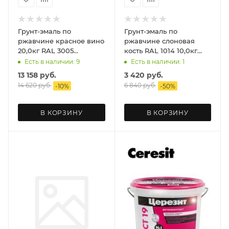
Грунт-эмаль по
Грунт-эмаль по
ржавчине красное вино
ржавчине слоновая
20,0кг RAL 3005
кость RAL 1014 10,0кг
OLECOLOR
OLECOLOR УЦЕНКА
Есть в наличии: 9
Есть в наличии: 1
13 158
руб.
3 420
руб.
14 620
руб.
6 840
руб.
-
10
%
-
50
%
В КОРЗИНУ
В КОРЗИНУ