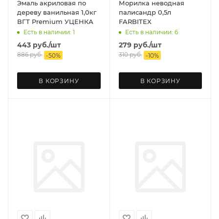
Эмаль акриловая по
Морилка неводная
дереву ванильная 1,0кг
палисандр 0,5л
ВГТ Premium УЦЕНКА
FARBITEX
Есть в наличии: 1
Есть в наличии: 6
443
руб.
/шт
279
руб.
/шт
886
руб.
310
руб.
-
50
%
-
10
%
В КОРЗИНУ
В КОРЗИНУ