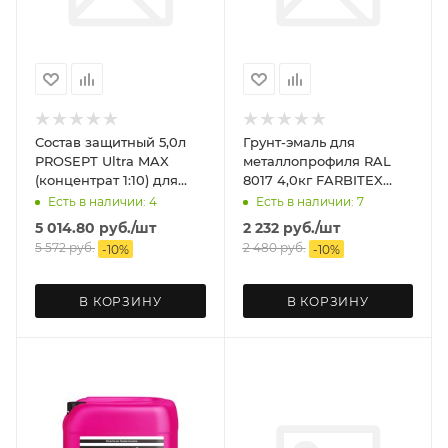
Состав защитный 5,0л
Грунт-эмаль для
PROSEPT Ultra MAX
металлопрофиля RAL
(концентрат 1:10) для
8017 4,0кг FARBITEX
внутр и наруж работ,
Профи master prime
Есть в наличии: 4
Есть в наличии: 7
невымываемый
5 014.80
руб.
/шт
2 232
руб.
/шт
5 572
руб.
2 480
руб.
-
10
%
-
10
%
В КОРЗИНУ
В КОРЗИНУ