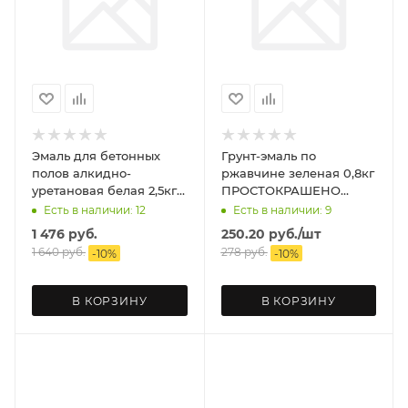
Эмаль для бетонных
Грунт-эмаль по
полов алкидно-
ржавчине зеленая 0,8кг
уретановая белая 2,5кг
ПРОСТОКРАШЕНО
OLECOLOR
EMPILS
Есть в наличии: 12
Есть в наличии: 9
1 476
руб.
250.20
руб.
/шт
1 640
руб.
278
руб.
-
10
%
-
10
%
В КОРЗИНУ
В КОРЗИНУ