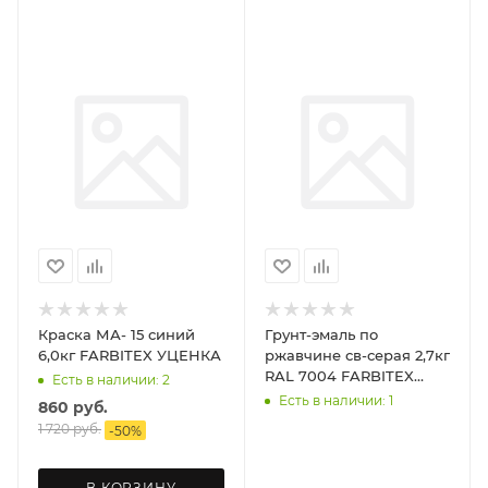
Краска МА- 15 синий
Грунт-эмаль по
6,0кг FARBITEX УЦЕНКА
ржавчине св-серая 2,7кг
RAL 7004 FARBITEX
Есть в наличии: 2
УЦЕНКА
Есть в наличии: 1
860
руб.
1 720
руб.
-
50
%
В КОРЗИНУ