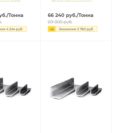
уб.
/Тонна
66 240
руб.
/Тонна
.
69 000
руб.
мия
4 244
руб.
Экономия
2 760
руб.
-
4
%