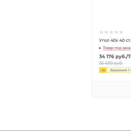
Угол 40х
Товар под зака
34 176
руб.
/
35 600
руб.
Экономия
1
-
4
%