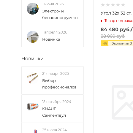
1 июня 2026
Электро- и
Угол 32х 32 ст
бензоинструмент
Товар под зака
84 480
руб.
1 апреля 2026
88 000
руб.
Новинка
Экономия
3
-
4
%
Новинки
21 января 2025
Выбор
профессионалов
15 октября 2024
KNAUF
Сайлентвул
25 июля 2024