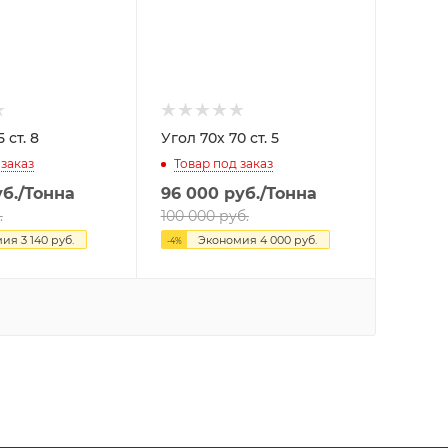
л 75х 75 ст. 8
Угол 70х 70 ст. 5
 заказ
Товар под заказ
б.
/Тонна
96 000
руб.
/Тонна
.
100 000
руб.
мия
3 140
руб.
Экономия
4 000
руб.
-
4
%