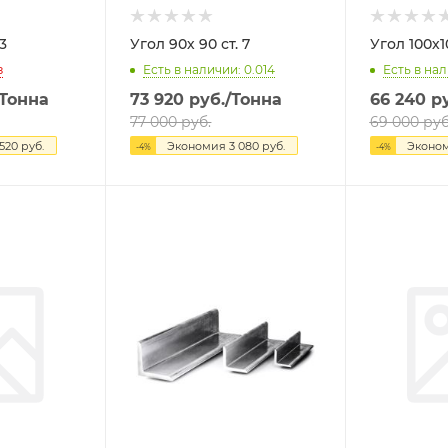
. 3
Угол 90х 90 ст. 7
з
Есть в наличии: 0.014
Есть в нал
/Тонна
73 920
руб.
/Тонна
66 240
ру
77 000
руб.
69 000
руб
 520
руб.
Экономия
3 080
руб.
Эконо
-
4
%
-
4
%