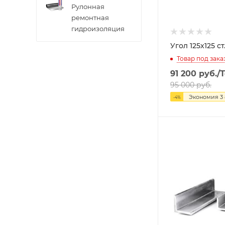
Рулонная
ремонтная
гидроизоляция
Угол 125х125 ст
Товар под зака
91 200
руб.
/
95 000
руб.
Экономия
3
-
4
%