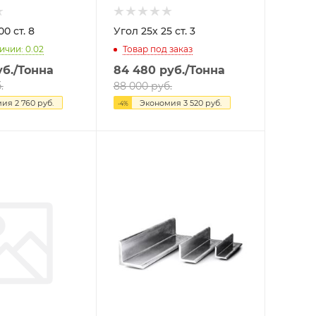
Угол 100х100 ст. 8
Угол 25х 25 ст. 3
ичии: 0.02
Товар под заказ
б.
/Тонна
84 480
руб.
/Тонна
.
88 000
руб.
мия
2 760
руб.
Экономия
3 520
руб.
-
4
%