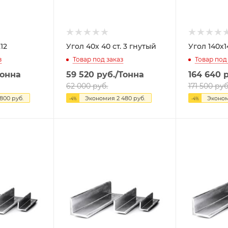
.12
Угол 40х 40 ст. 3 гнутый
Угол 140х14
з
Товар под заказ
Товар под
Тонна
59 520
руб.
/Тонна
164 640
р
62 000
руб.
171 500
руб
 800
руб.
Экономия
2 480
руб.
Эконо
-
4
%
-
4
%