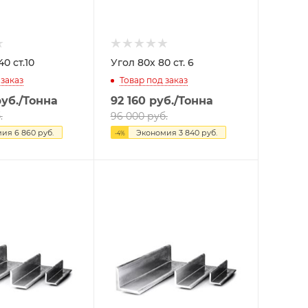
0 ст.10
Угол 80х 80 ст. 6
 заказ
Товар под заказ
уб.
/Тонна
92 160
руб.
/Тонна
.
96 000
руб.
мия
6 860
руб.
Экономия
3 840
руб.
-
4
%