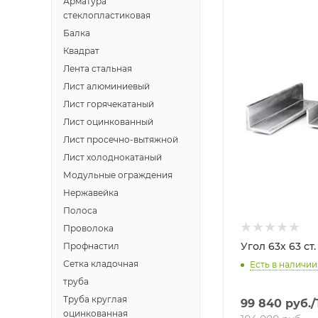
Арматура
стеклопластиковая
Балка
Квадрат
Лента стальная
Лист алюминиевый
Лист горячекатаный
Лист оцинкованный
Лист просечно-вытяжной
Лист холоднокатаный
Модульные ограждения
Нержавейка
Полоса
Проволока
Угол 63х 63 с
Профнастил
Сетка кладочная
Есть в наличии:
труба
Труба круглая
99 840
руб.
/
оцинкованная