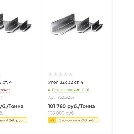
л 25х 25 ст. 4
Угол 32х 32 ст. 4
 заказ
Есть в наличии: 0.01
х4
Арт.: У32х32х4
уб.
/Тонна
101 760
руб.
/Тонна
б.
106 000
руб.
мия
4 240
руб.
Экономия
4 240
руб.
-
4
%