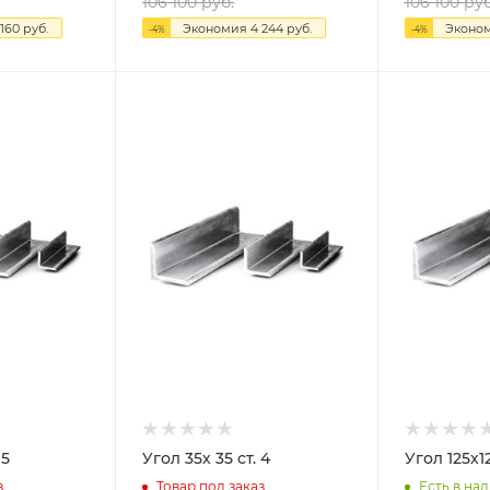
106 100
руб.
106 100
руб
 160
руб.
Экономия
4 244
руб.
Эконо
-
4
%
-
4
%
т. 5
Угол 35х 35 ст. 4
з
Товар под заказ
Есть в нал