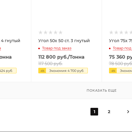
 40 ст. 4 гнутый
Угол 50х 50 ст. 3 гнутый
Уго
з
Товар под заказ
Товар под
Тонна
112 800
руб.
/Тонна
75 360
ру
117 500
руб.
78 500
руб
 424
руб.
Экономия
4 700
руб.
Эконо
-
4
%
-
4
%
ПОКАЗАТЬ ЕЩЕ
1
2