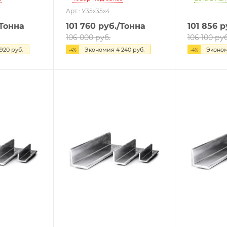
Арт.: У35х35х4
/Тонна
101 760
руб.
/Тонна
101 856
р
106 000
руб.
106 100
руб
 920
руб.
Экономия
4 240
руб.
Эконо
-
4
%
-
4
%