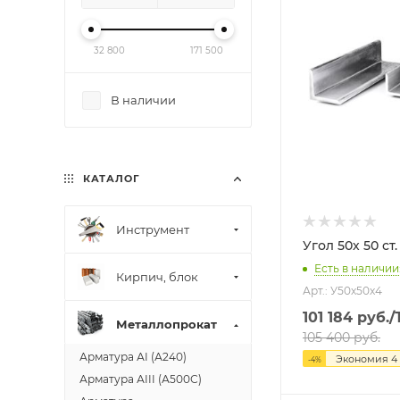
32 800
171 500
В наличии
КАТАЛОГ
Инструмент
Угол 50х 50 с
Есть в наличии
Кирпич, блок
Арт.: У50х50х4
101 184
руб.
/
Металлопрокат
105 400
руб.
Арматура АI (А240)
Экономия
4
-
4
%
Арматура АIII (А500С)