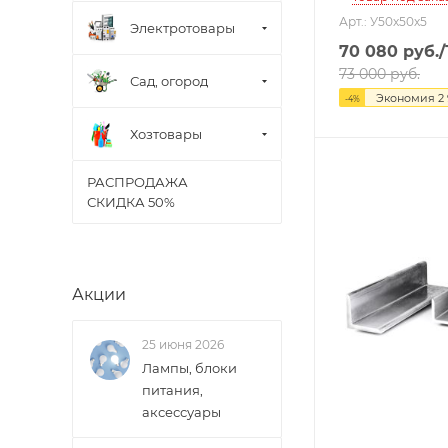
Арт.: У50х50х5
Электротовары
70 080
руб.
73 000
руб.
Сад, огород
Экономия
2
-
4
%
Хозтовары
РАСПРОДАЖА
СКИДКА 50%
Акции
25 июня 2026
Лампы, блоки
питания,
аксессуары