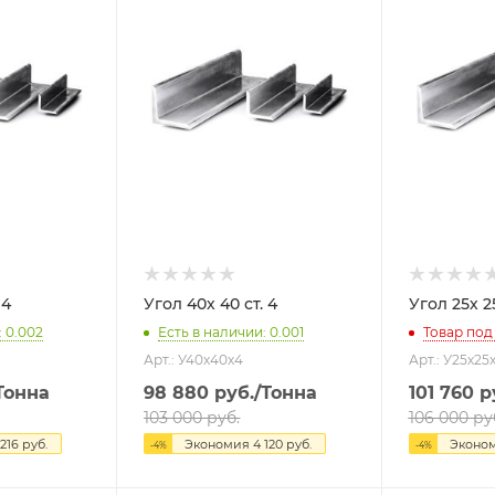
т. 4
Угол 40х 40 ст. 4
Уго
: 0.002
Есть в наличии: 0.001
Товар под
Арт.: У40х40х4
Арт.: У25х25
Тонна
98 880
руб.
/Тонна
101 760
р
103 000
руб.
106 000
ру
 216
руб.
Экономия
4 120
руб.
Эконо
-
4
%
-
4
%