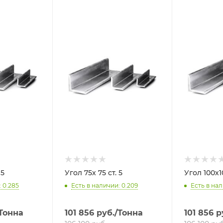
т. 5
Угол 75х 75 ст. 5
 0.285
Есть в наличии: 0.209
Есть в нал
Тонна
101 856
руб.
/Тонна
101 856
р