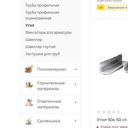
104 000
руб.
Труба профильная
Экономия
4
-
4
%
Труба профильная
оцинкованная
Угол
Фиксаторы для арматуры
Швеллер
Швеллер гнутый
Заглушки для труб
Пиломатериал
Строительные
материалы
Отделочные
материалы
Угол 50х 50 с
Сантехника
Товар под зака