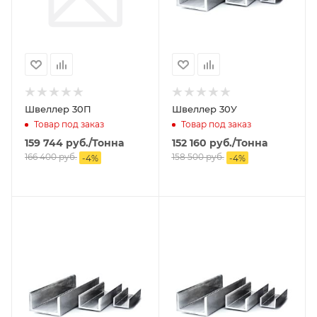
Швеллер 30П
Швеллер 30У
Товар под заказ
Товар под заказ
159 744
руб.
/Тонна
152 160
руб.
/Тонна
166 400
руб.
158 500
руб.
-
4
%
-
4
%