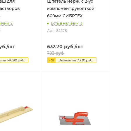
вш для
Шпатель нерж. с 2-ух
астворов
компонент.рукояткой
8
600мм СИБРТЕХ
ичии: 2
Есть в наличии: 3
0
Арт.: 85578
уб.
/шт
632.70
руб.
/шт
703
руб.
омия
146.90
руб.
Экономия
70.30
руб.
-
10
%