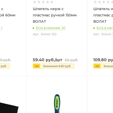
 с
Шпатель нерж с
Шпатель н
60мм
пластмас ручкой 150мм
пластмас 
ВОЛАТ
ВОЛАТ
 1
Есть в наличии: 20
Есть в нал
Арт.: 34040-150
Арт.: 34040-
59.40
руб.
/шт
109.80
ру
0
руб.
66
руб.
руб.
Экономия
6.60
руб.
Экон
-
10
%
-
10
%