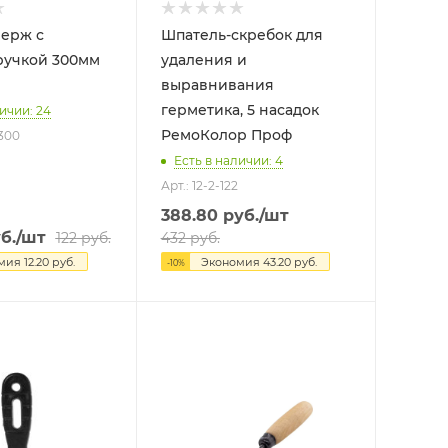
ерж с
Шпатель-скребок для
ручкой 300мм
удаления и
выравнивания
герметика, 5 насадок
ичии: 24
РемоКолор Проф
300
Есть в наличии: 4
Арт.: 12-2-122
388.80
руб.
/шт
б.
/шт
122
руб.
432
руб.
омия
12.20
руб.
Экономия
43.20
руб.
-
10
%