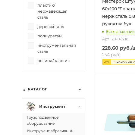
Мастерок шту
пластик/
60х100 "Лопатк
нержавеющая
нерж.сталь 0.
сталь
рукоятка бук
дерево/сталь
Есть в наличии
полиуретан
Арт.: 28-0-606
инструментальная
228.60
руб.
/
сталь
254
руб.
резина/пластик
Экономия
2
-
10
%
КАТАЛОГ
Инструмент
Грузоподъемное
оборудование
Инструмент абразивный