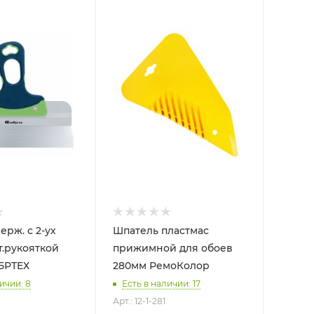
ерж. с 2-ух
Шпатель пластмас
.рукояткой
прижимной для обоев
 СИБРТЕХ
280мм РемоКолор
ичии: 8
Есть в наличии: 17
Арт.: 12-1-281