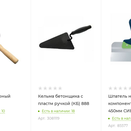
рный
Кельма бетонщика с
Шпатель н
пластм ручкой (КБ) 888
компонент
450мм
 10
Есть в наличии: 18
Арт.: 3081119
Есть в нал
Арт.: 85577