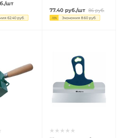
б.
/шт
77.40
руб.
/шт
86
руб.
омия
62.40
руб.
Экономия
8.60
руб.
-
10
%