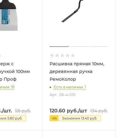
ерж с
Расшивка прямая 10мм,
ручкой 100мм
деревянная ручка
р Проф
РемоКолор
ичии: 91
Есть в наличии: 1
Арт.: 28-4-010
.
/шт.
120.60
руб.
/шт
58
руб.
134
руб.
омия
5.80
руб.
Экономия
13.40
руб.
-
10
%