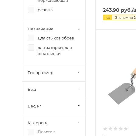
нержавеющая
резина
243.90
руб.
/
Экономия
2
-
10
%
Назначение
Для стыков обоев
для затирки, для
шпатлевки
Типоразмер
Вид
Вес, кг
Материал
Пластик