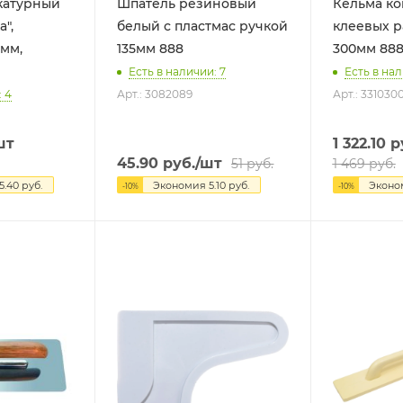
катурный
Шпатель резиновый
Кельма ко
а",
белый с пластмас ручкой
клеевых р
8мм,
135мм 888
300мм 88
Есть в наличии: 7
Есть в нал
: 4
Арт.: 3082089
Арт.: 331030
шт
1 322.10
р
45.90
руб.
/шт
51
руб.
1 469
руб.
5.40
руб.
Экономия
5.10
руб.
Экон
-
10
%
-
10
%