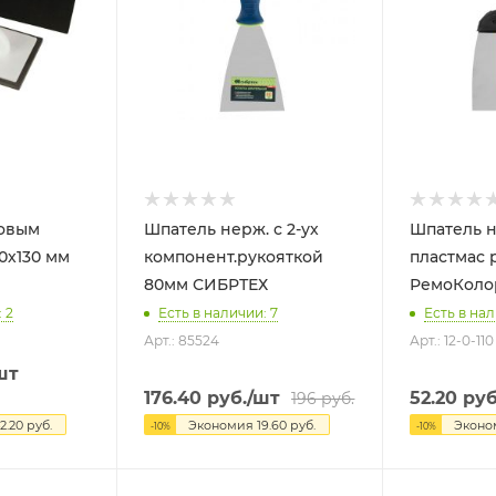
Шпатель нерж. с 2-ух
Шпатель н
0х130 мм
компонент.рукояткой
пластмас 
80мм СИБРТЕХ
РемоКоло
 2
Есть в наличии: 7
Есть в нал
Арт.: 85524
Арт.: 12-0-110
шт
176.40
руб.
/шт
52.20
руб
196
руб.
2.20
руб.
Экономия
19.60
руб.
Экон
-
10
%
-
10
%