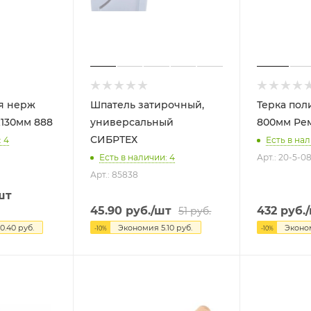
я нерж
Шпатель затирочный,
Терка пол
закр.углы 280х130мм 888
универсальный
800м
СИБРТЕХ
: 4
Есть в нал
Есть в наличии: 4
Арт.: 20-5-0
Арт.: 85838
шт
45.90
руб.
/шт
432
руб.
51
руб.
0.40
руб.
Экономия
5.10
руб.
Экон
-
10
%
-
10
%