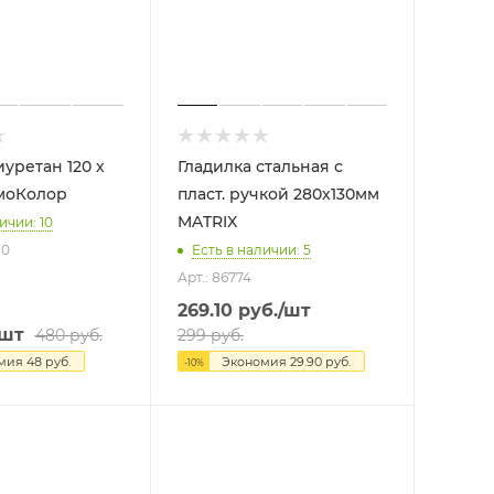
иуретан 120 х
Гладилка стальная с
м РемоКолор
пласт. ручкой 280х130мм
MATRIX
ичии: 10
80
Есть в наличии: 5
Арт.: 86774
269.10
руб.
/шт
/шт
480
руб.
299
руб.
омия
48
руб.
Экономия
29.90
руб.
-
10
%