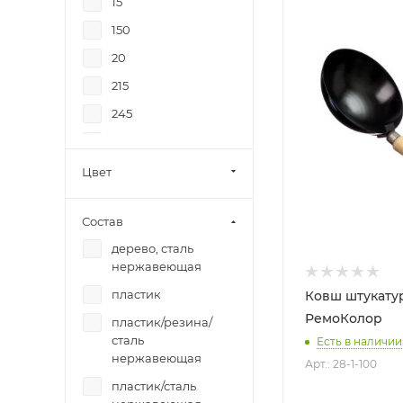
15
800
150
90
20
290
215
10
245
23
25
280
Цвет
35
Состав
8
дерево, сталь
80
нержавеющая
85
пластик
Ковш штукату
90
РемоКолор
пластик/резина/
95
сталь
Есть в наличии:
нержавеющая
Арт.: 28-1-100
пластик/сталь