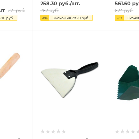
258.30
руб.
/шт.
561.60
ру
шт
271
руб.
287
руб.
624
руб.
7.10
руб.
Экономия
28.70
руб.
Экон
-
10
%
-
10
%