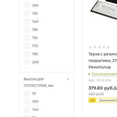
100
350
130
11
140
130
150
15
155
210
170
275
190
Терка с резиновым
475
покрытием, 27
200
80
РемоКолор
210
120
Есть в наличии:
215
Высота для
Арт.: 20-2-004
ЛОГИСТИКИ, мм
230
379.80
руб.
/
10
422
руб.
250
Экономия
4
100
-
10
%
280
140
300