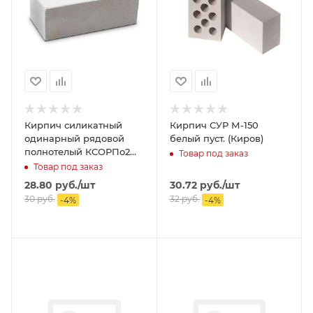
Кирпич силикатный
Кирпич СУР М-150
одинарный рядовой
белый пуст. (Киров)
полнотелый КСОРПо2
Товар под заказ
М-150 (белый) (Киров)
Товар под заказ
28.80
руб.
/шт
30.72
руб.
/шт
30
руб.
32
руб.
-
4
%
-
4
%