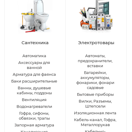
Сантехника
Электротовары
Автоматика
Автоматы,
предохранители,
Аксессуары для
вставки
ванной
Батарейки,
Арматура для фаянса
аккумуляторы,
Баки расширительные
фонарики, фонари
садовые
Ванны, душевые
кабины, поддоны
Бытовые приборы
Вентиляция
Вилки, Разъемы,
Штепсели
Водонагреватели
Изоляционная лента
Гофра, сифоны,
обвязки, трапы
Кабель-канал, Гофра,
Металлорукав
Запорная арматура
Кабельно-
Канализация