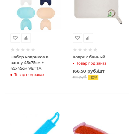
Набор ковриков в
Коврик банный
ванну 45x75см +
Товар под заказ
45х45см VETTA
166.50
руб.
/шт
Товар под заказ
185
руб.
-
10
%