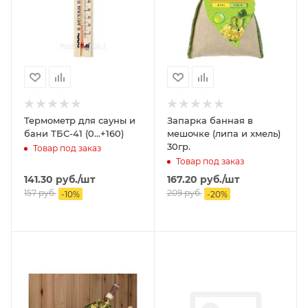
Термометр для сауны и
Запарка банная в
бани ТБС-41 (0...+160)
мешочке (липа и хмель)
30гр.
Товар под заказ
Товар под заказ
141.30
руб.
/шт
167.20
руб.
/шт
157
руб.
209
руб.
-
10
%
-
20
%