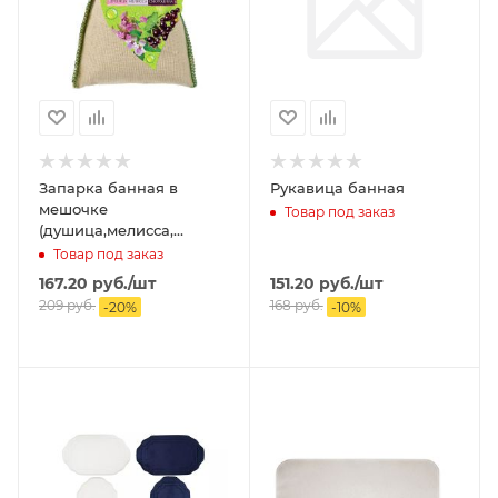
Запарка банная в
Рукавица банная
мешочке
Товар под заказ
(душица,мелисса,
смородина) 30гр.
Товар под заказ
167.20
руб.
/шт
151.20
руб.
/шт
209
руб.
168
руб.
-
20
%
-
10
%