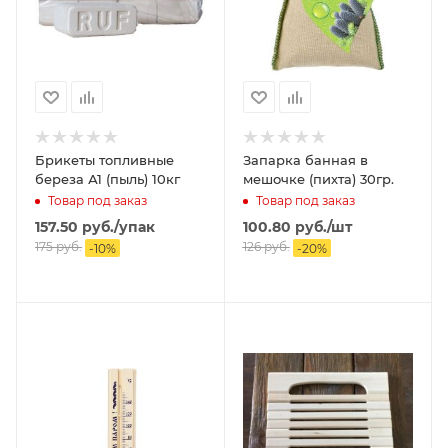
Брикеты топливные
Запарка банная в
береза А1 (пыль) 10кг
мешочке (пихта) 30гр.
Товар под заказ
Товар под заказ
157.50
руб.
/упак
100.80
руб.
/шт
175
руб.
126
руб.
-
10
%
-
20
%