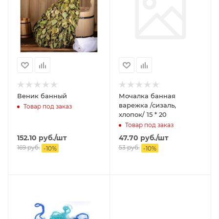
Веник банный
Мочалка банная
варежка /сизаль,
Товар под заказ
хлопок/ 15 * 20
Товар под заказ
152.10
руб.
/шт
47.70
руб.
/шт
169
руб.
53
руб.
-
10
%
-
10
%