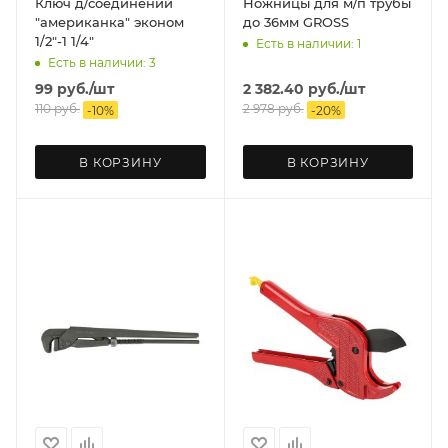
Ключ д/соединений
Ножницы для м/п трубы
"американка" эконом
до 36мм GROSS
1/2"-1 1/4"
Есть в наличии: 1
Есть в наличии: 3
99
руб.
/шт
2 382.40
руб.
/шт
110
руб.
2 978
руб.
-
10
%
-
20
%
В КОРЗИНУ
В КОРЗИНУ