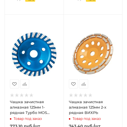
Чашка зачистная
Чашка зачистная
алмазная 125мм 1-
алмазная 125мм 2-х
рядная Турбо MOS
рядная ВИХРЬ
(узкие сегменты)
Товар под заказ
Товар под заказ
773.10
руб.
/шт
743.40
руб.
/шт