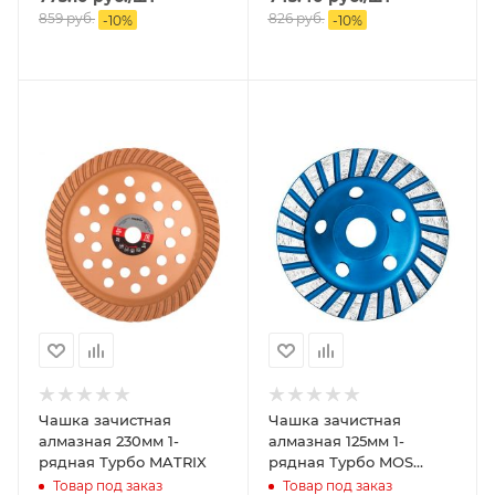
859
руб.
826
руб.
-
10
%
-
10
%
Чашка зачистная
Чашка зачистная
алмазная 230мм 1-
алмазная 125мм 1-
рядная Турбо MATRIX
рядная Турбо MOS
(широкие сегменты)
Товар под заказ
Товар под заказ