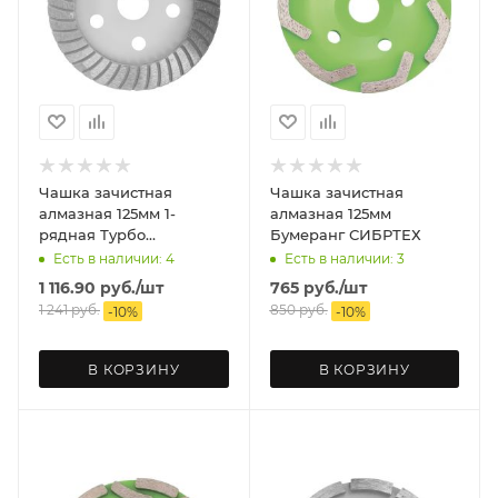
Чашка зачистная
Чашка зачистная
алмазная 125мм 1-
алмазная 125мм
рядная Турбо
Бумеранг СИБРТЕХ
РемоКолор
Есть в наличии: 4
Есть в наличии: 3
1 116.90
руб.
/шт
765
руб.
/шт
1 241
руб.
850
руб.
-
10
%
-
10
%
В КОРЗИНУ
В КОРЗИНУ