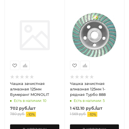
Чашка зачистная
Чашка зачистная
алмазная 125мм
алмазная 125мм 1-
Бумеранг MONOLIT
рядная Турбо 888
Есть в наличии: 10
Есть в наличии: 5
702
руб.
/шт
1 412.10
руб.
/шт
780
руб.
1 569
руб.
-
10
%
-
10
%