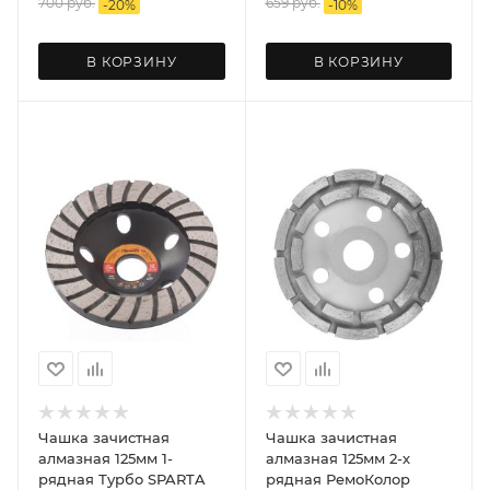
700
руб.
659
руб.
-
20
%
-
10
%
В КОРЗИНУ
В КОРЗИНУ
Чашка зачистная
Чашка зачистная
алмазная 125мм 1-
алмазная 125мм 2-х
рядная Турбо SPARTA
рядная РемоКолор