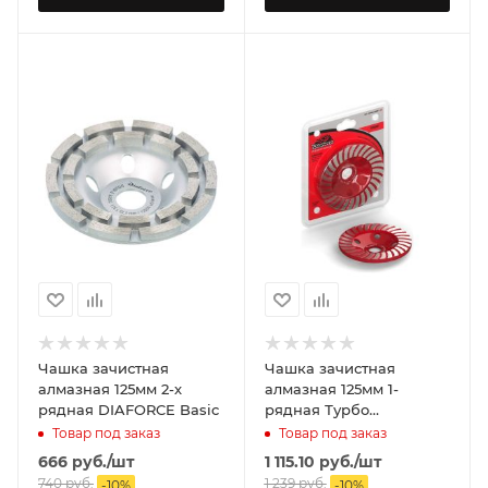
Чашка зачистная
Чашка зачистная
алмазная 125мм 2-х
алмазная 125мм 1-
рядная DIAFORCE Basic
рядная Турбо
DIAFORCE Turbo
Товар под заказ
Товар под заказ
666
руб.
/шт
1 115.10
руб.
/шт
740
руб.
1 239
руб.
-
10
%
-
10
%