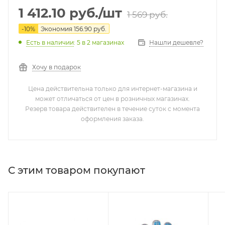
1 412.10
руб.
/шт
1 569
руб.
-
10
%
Экономия
156.90
руб.
Нашли дешевле?
Есть в наличии
: 5
в 2 магазинах
Хочу в подарок
Цена действительна только для интернет-магазина и
может отличаться от цен в розничных магазинах.
Резерв товара действителен в течение суток с момента
оформления заказа.
С этим товаром покупают