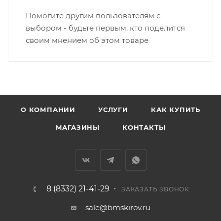
Вятка, область, межгород) осуществляется в
Помогите другим пользователям с
индивидуальном порядке.
выбором - будьте первым, кто поделится
своим мнением об этом товаре
В случае непредвиденных обстоятельств,
мешающих принять товар, необходимо как можно
раньше связаться с менеджером, либо с отделом
логистики БМС.
ВАЖНО: Покупатель обязан обеспечить наличие
О КОМПАНИИ
УСЛУГИ
КАК КУПИТЬ
подъездных путей до места выгрузки. При
МАГАЗИНЫ
КОНТАКТЫ
отсутствии подъездных путей поставщик вправе
отказаться от доставки. Стоимость повторной
доставки оплачивается покупателем в полном
объеме.
8 (8332) 21-41-29
Доставка заказов по России не осуществляется.
ЗАКАЗАТЬ ЗВОНОК
sale@bmskirov.ru