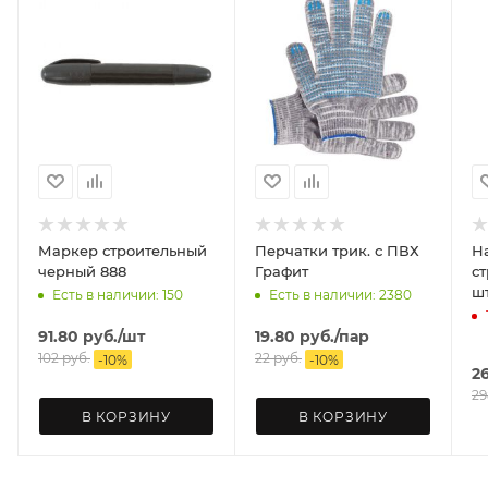
Маркер строительный
Перчатки трик. с ПВХ
Н
черный 888
Графит
ст
ш
Есть в наличии: 150
Есть в наличии: 2380
91.80
руб.
/шт
19.80
руб.
/пар
102
руб.
22
руб.
-
10
%
-
10
%
2
29
В КОРЗИНУ
В КОРЗИНУ