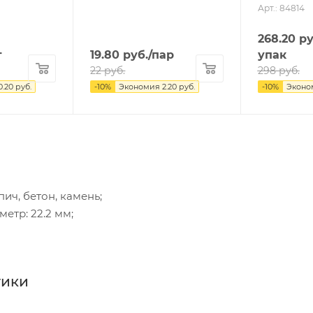
Арт.: 84814
268.20
ру
т
19.80
руб.
/пар
упак
22
руб.
298
руб.
0.20
руб.
-
10
%
Экономия
2.20
руб.
-
10
%
Эконо
ич, бетон, камень;
етр: 22.2 мм;
тики