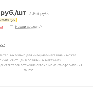
руб.
/шт
2 368
руб.
236.80
руб.
Нашли дешевле?
аз
арок
вительна только для интернет-магазина и может
личаться от цен в розничных магазинах.
действителен в течение суток с момента оформления
заказа.