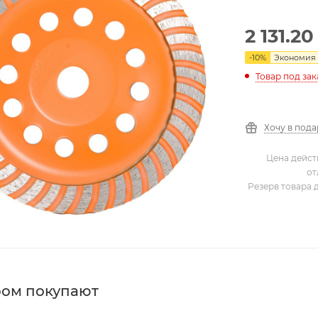
2 131.20
-
10
%
Экономия
Товар под зак
Хочу в под
Цена дейст
от
Резерв товара 
ром покупают