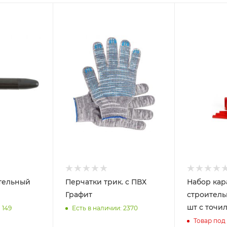
тельный
Перчатки трик. с ПВХ
Набор ка
Графит
строительн
шт с точи
 149
Есть в наличии: 2370
Товар под 