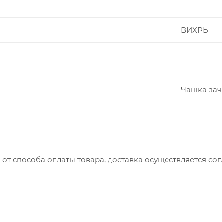
ВИХРЬ
Чашка зач
 от способа оплаты товара, доставка осуществляется с
вляется с понедельника по пятницу с 8:00 до 17:00.
до 15:00