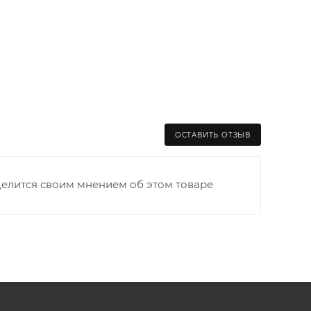
ОСТАВИТЬ ОТЗЫВ
делится своим мнением об этом товаре
раницы старого Моста через р. Вятка, область,
ходимо как можно раньше связаться с