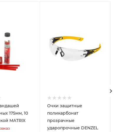
рандашей
Очки защитные
Лента
ых 175мм, 10
поликарбонат
UNIB
лкой MATRIX
прозрачные
Товар
ударопрочные DENZEL
Арт.: 28
заказ