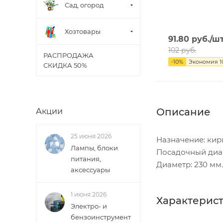
Сад, огород
Хозтовары
91.80
руб.
/ш
102
руб.
РАСПРОДАЖА
-
10
%
Экономия
1
СКИДКА 50%
Описание
Акции
25 июня 2026
Назначение: кирп
Лампы, блоки
Посадочный диам
питания,
Диаметр: 230 мм.
аксессуары
1 июня 2026
Характерис
Электро- и
бензоинструмент