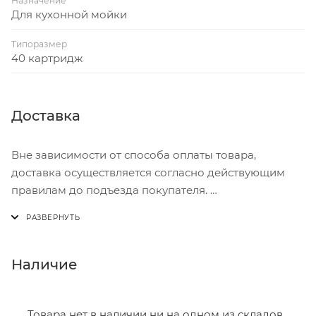
Назначение
Для кухонной мойки
Типоразмер
40 картридж
Доставка
Вне зависимости от способа оплаты товара,
доставка осуществляется согласно действующим
правилам до подъезда покупателя.
Доставка осуществляется с понедельника по
пятницу с 8:00 до 17:00.
В субботу с 8:00 до 15:00
Наличие
Итоговая стоимость доставки зависит от:
- зоны доставки;
Товара нет в наличии ни на одном из складов