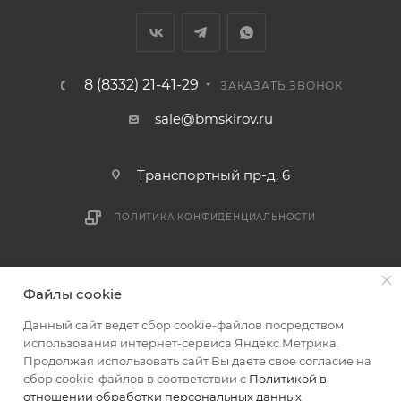
мешающих принять товар, необходимо как можно
раньше связаться с менеджером, либо с отделом
логистики БМС.
8 (8332) 21-41-29
ЗАКАЗАТЬ ЗВОНОК
ВАЖНО: Покупатель обязан обеспечить наличие
sale@bmskirov.ru
подъездных путей до места выгрузки. При
отсутствии подъездных путей поставщик вправе
Транспортный пр-д, 6
отказаться от доставки. Стоимость повторной
доставки оплачивается покупателем в полном
ПОЛИТИКА КОНФИДЕНЦИАЛЬНОСТИ
объеме.
Доставка заказов по России не осуществляется.
2026 © БМС - Магазин строительных и отделочных
Файлы cookie
материалов
Данный сайт ведет сбор cookie-файлов посредством
использования интернет-сервиса Яндекс.Метрика.
Продолжая использовать сайт Вы даете свое согласие на
сбор cookie-файлов в соответствии с
Политикой в
отношении обработки персональных данных