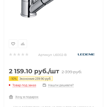
Артикул:
L6002-B
2 159.10
руб.
/шт
2 399
руб.
-
10
%
Экономия
239.90
руб.
Нашли дешевле?
Товар под заказ
Хочу в подарок