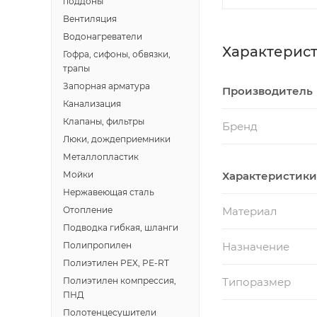
поддоны
Вентиляция
Водонагреватели
Характерис
Гофра, сифоны, обвязки,
трапы
Запорная арматура
Производитель
Канализация
Клапаны, фильтры
Бренд
Люки, дождеприемники
Металлопластик
Характеристики
Мойки
Нержавеющая сталь
Материал
Отопление
Подводка гибкая, шланги
Назначение
Полипропилен
Полиэтилен PEX, PE-RT
Типоразмер
Полиэтилен компрессия,
ПНД
Полотенцесушители