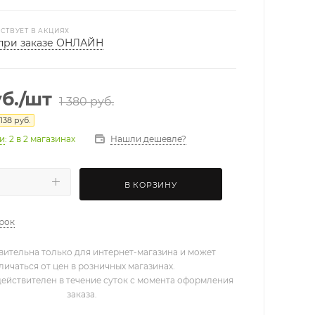
СТВУЕТ В АКЦИЯХ
при заказе ОНЛАЙН
б.
/шт
1 380
руб.
138
руб.
Нашли дешевле?
ии
: 2
в 2 магазинах
В КОРЗИНУ
арок
вительна только для интернет-магазина и может
личаться от цен в розничных магазинах.
действителен в течение суток с момента оформления
заказа.