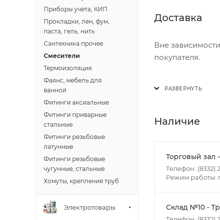
Приборы учета, КИП
Доставка
Прокладки, лен, фум,
паста, гель, нить
Сантехника прочее
Вне зависимости
Смесители
покупателя.
Термоизоляция
Фаянс, мебель для
Доставка осущест
ванной
В субботу с 8:00 
Фитинги аксиальные
Фитинги приварные
Итоговая стоимос
Наличие
стальные
- зоны доставки;
Фитинги резьбовые
- веса и габарит
латунные
- количества тор
Торговый зал 
Фитинги резьбовые
Телефон: (8332) 2
чугунные, стальные
Режим работы: пн
Границы доставки
Хомуты, крепления труб
• Дзержинского 
• Ленина - 65 ле
Склад №10 - Т
Электротовары
• Московская - 
Телефон: (8332) 2