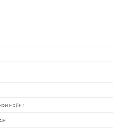
ной мойки
дж