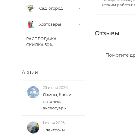
Режим работы: пн
• Производстве
Сад, огород
• Профсоюзная -
• Чистопрудненс
Хозтовары
• Щорса – Ульян
Отзывы
Доставка в Новов
РАСПРОДАЖА
межгород) осуще
СКИДКА 50%
Помогите др
В случае непред
менеджером, либ
Акции
ВАЖНО: Покупате
25 июня 2026
поставщик вправ
Лампы, блоки
питания,
Доставка заказо
аксессуары
1 июня 2026
Электро- и