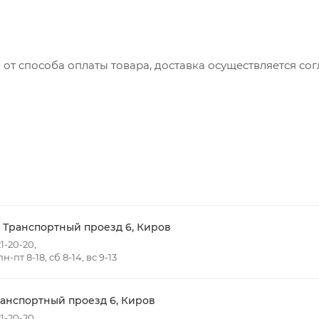
 от способа оплаты товара, доставка осуществляется с
вляется с понедельника по пятницу с 8:00 до 17:00.
до 15:00
ть доставки зависит от:
ов товаров в заказе;
говых точек для погрузки товаров.
- Транспортный проезд 6, Киров
1-20-20,
-пт 8-18, сб 8-14, вс 9-13
 в черте города на выезд (перекрестки улиц):
- Жуковского
т победы
ранспортный проезд 6, Киров
Ульяновская
1-20-20,