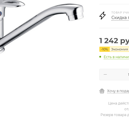
ТОВАР УЧА
Скидка 
1 242
ру
-
10
%
Экономия
Есть в налич
Хочу в под
Цена дейст
от
Резерв товара 