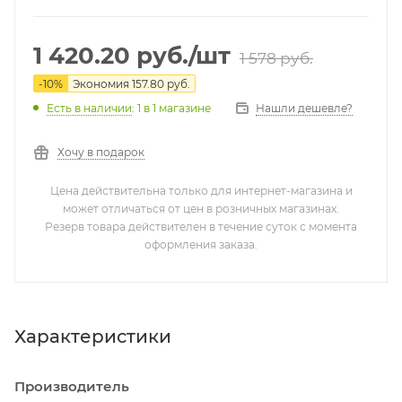
1 420.20
руб.
/шт
1 578
руб.
-
10
%
Экономия
157.80
руб.
Нашли дешевле?
Есть в наличии
: 1
в 1 магазине
Хочу в подарок
Цена действительна только для интернет-магазина и
может отличаться от цен в розничных магазинах.
Резерв товара действителен в течение суток с момента
оформления заказа.
Характеристики
Производитель