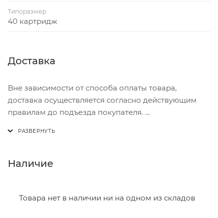
Типоразмер
40 картридж
Доставка
Вне зависимости от способа оплаты товара,
доставка осуществляется согласно действующим
правилам до подъезда покупателя.
Доставка осуществляется с понедельника по
пятницу с 8:00 до 17:00.
В субботу с 8:00 до 15:00
Наличие
Итоговая стоимость доставки зависит от:
- зоны доставки;
Товара нет в наличии ни на одном из складов
- веса и габаритов товаров в заказе;