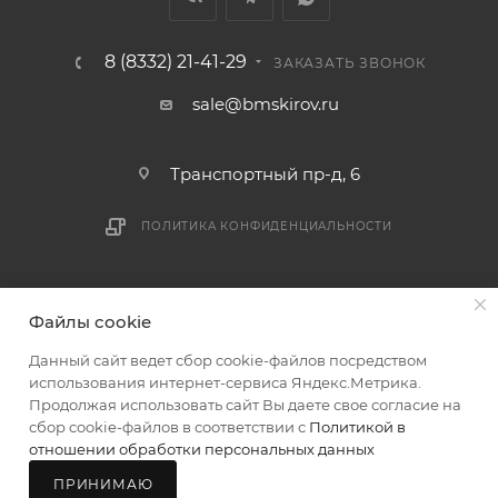
раньше связаться с менеджером, либо с отделом
логистики БМС.
8 (8332) 21-41-29
ЗАКАЗАТЬ ЗВОНОК
ВАЖНО: Покупатель обязан обеспечить наличие
sale@bmskirov.ru
подъездных путей до места выгрузки. При
отсутствии подъездных путей поставщик вправе
Транспортный пр-д, 6
отказаться от доставки. Стоимость повторной
доставки оплачивается покупателем в полном
ПОЛИТИКА КОНФИДЕНЦИАЛЬНОСТИ
объеме.
Доставка заказов по России не осуществляется.
2026 © БМС - Магазин строительных и отделочных
Файлы cookie
материалов
Данный сайт ведет сбор cookie-файлов посредством
использования интернет-сервиса Яндекс.Метрика.
Продолжая использовать сайт Вы даете свое согласие на
сбор cookie-файлов в соответствии с
Политикой в
отношении обработки персональных данных
ПРИНИМАЮ