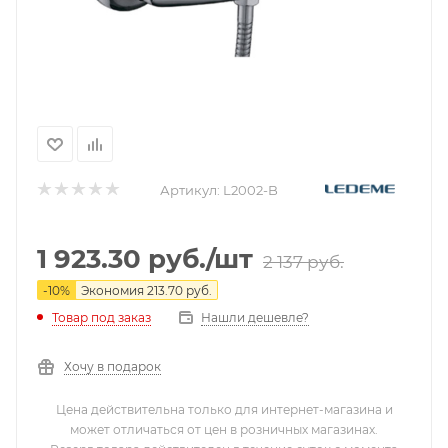
Артикул:
L2002-B
1 923.30
руб.
/шт
2 137
руб.
-
10
%
Экономия
213.70
руб.
Нашли дешевле?
Товар под заказ
Хочу в подарок
Цена действительна только для интернет-магазина и
может отличаться от цен в розничных магазинах.