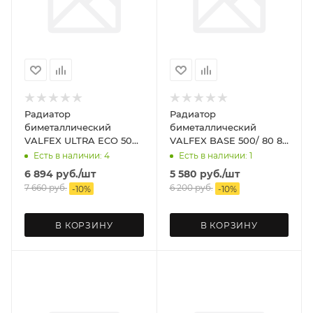
Радиатор
Радиатор
биметаллический
биметаллический
VALFEX ULTRA ECO 500/
VALFEX BASE 500/ 80 8
100 10 секц.
секц.
Есть в наличии: 4
Есть в наличии: 1
6 894
руб.
/шт
5 580
руб.
/шт
7 660
руб.
6 200
руб.
-
10
%
-
10
%
В КОРЗИНУ
В КОРЗИНУ