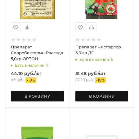
Препарат
Препарат Чистофлор
Споробактерин Рассада
5,0мл ДГ
5,0гр ОРТОН
Есть в наличии: 6
Есть в наличии: 7
44.10
руб.
/шт
51.48
руб.
/шт
49
руб.
57.20
руб.
-
10
%
-
10
%
В КОРЗИНУ
В КОРЗИНУ