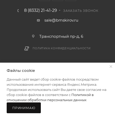
логистики БМС.
8 (8332) 21-41-29
ЗАКАЗАТЬ ЗВОНОК
ВАЖНО: Покупатель обязан обеспечить наличие
sale@bmskirov.ru
подъездных путей до места выгрузки. При
отсутствии подъездных путей поставщик вправе
Транспортный пр-д, 6
отказаться от доставки. Стоимость повторной
доставки оплачивается покупателем в полном
ПОЛИТИКА КОНФИДЕНЦИАЛЬНОСТИ
объеме.
Доставка заказов по России не осуществляется.
2026 © БМС - Магазин строительных и отделочных
Файлы cookie
материалов
Данный сайт ведет сбор cookie-файлов посредством
использования интернет-сервиса Яндекс.Метрика.
Продолжая использовать сайт Вы даете свое согласие на
сбор cookie-файлов в соответствии с
Политикой в
отношении обработки персональных данных
ПРИНИМАЮ
Главная
Каталог
Корзина
Мой БМС
Магазины