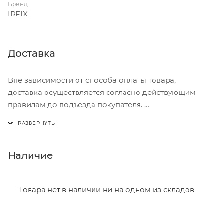
Также пена имеет комфортную вязкость,
Бренд
позволяющую производить работу на разных
IRFIX
поверхностях.
Доставка
Вне зависимости от способа оплаты товара,
доставка осуществляется согласно действующим
правилам до подъезда покупателя.
Доставка осуществляется с понедельника по
пятницу с 8:00 до 17:00.
В субботу с 8:00 до 15:00
Наличие
Итоговая стоимость доставки зависит от:
- зоны доставки;
Товара нет в наличии ни на одном из складов
- веса и габаритов товаров в заказе;
- количества торговых точек для погрузки товаров.