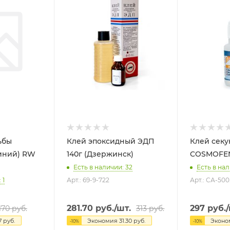
ьбы
Клей эпоксидный ЭДП
Клей секу
ий) RW
140г (Дзержинск)
COSMOFEN
Есть в наличии: 32
Есть в нал
 1
Арт.: 69-9-722
Арт.: СА-500
281.70
руб.
/шт.
297
руб.
/
170
руб.
313
руб.
7
руб.
Экономия
31.30
руб.
Экон
-
10
%
-
10
%