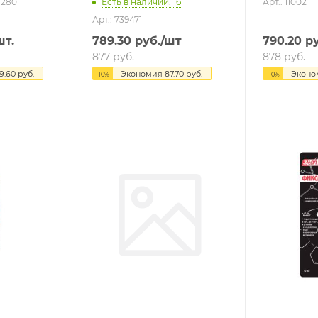
-280
Есть в наличии: 16
Арт.: 11002
Арт.: 739471
шт.
789.30
руб.
/шт
790.20
ру
877
руб.
878
руб.
9.60
руб.
Экономия
87.70
руб.
Экон
-
10
%
-
10
%