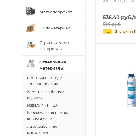
Арт.: ЭДП-Дзерж
Металлопрокат
536.40
руб.
/
596
руб.
Пиломатериал
Экономия
5
-
10
%
Строительные
материалы
Отделочные
материалы
Скрытый плинтус/
Теневой профиль
Замочно-скобяные
изделия
Изделия из ПВХ
Керамическая плитка,
керамогранит
Лакокрасочные
материалы