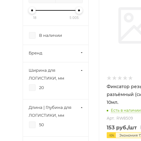
18
5 005
В наличии
Бренд
Ширина для
ЛОГИСТИКИ, мм
Фиксатор рез
20
разъёмный (син
10мл.
Длина | Глубина для
Есть в наличии:
ЛОГИСТИКИ, мм
Арт.: RW8509
50
153
руб.
/шт
Экономия
1
-
10
%