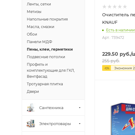
Ленты, сетки
Метизы
Очиститель пены 
Напольные покрытия
KNAUF
Масла, смазки
Есть в наличии:
Обои
Арт.: 739472
Панели МДФ
Пены, клеи, герметики
229.50
руб.
/
Подвесные потолки
255
руб.
Профиль и
Экономия
2
-
10
%
комплектующие для ГКЛ,
Вентфасад
Тротуарная плитка
Двери
Сантехника
Электротовары