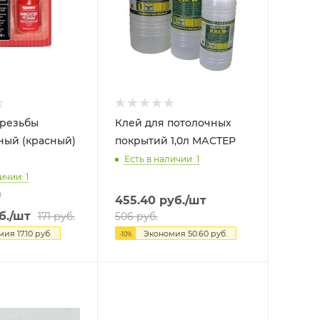
 резьбы
Клей для потолочных
ный (красный)
покрытий 1,0л МАСТЕР
Есть в наличии: 1
ичии: 1
0
455.40
руб.
/шт
б.
/шт
171
руб.
506
руб.
омия
17.10
руб.
Экономия
50.60
руб.
-
10
%