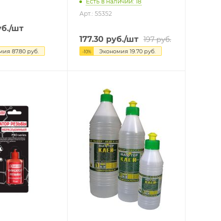
Есть в наличии: 18
Арт.: 55352
б.
/шт
177.30
руб.
/шт
197
руб.
омия
87.80
руб.
Экономия
19.70
руб.
-
10
%