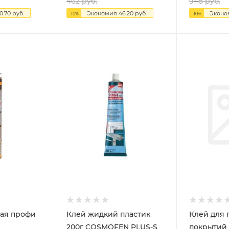
462
руб.
948
руб.
0.70
руб.
Экономия
46.20
руб.
Экон
-
10
%
-
10
%
ая профи
Клей жидкий пластик
Клей для 
200г COSMOFEN PLUS-S