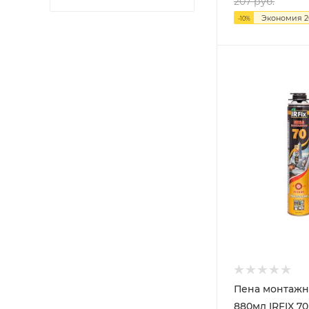
207
руб.
Экономия
2
-
10
%
Пена монтажн
880мл IRFIX 70