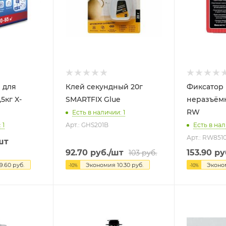
 для
Клей секундный 20г
Фиксатор
SMARTFIX Glue
неразъём
RW
Есть в наличии: 1
 1
Арт.: GHS201B
Есть в нал
Арт.: RW851
шт
92.70
руб.
/шт
153.90
ру
103
руб.
9.60
руб.
Экономия
10.30
руб.
Экон
-
10
%
-
10
%