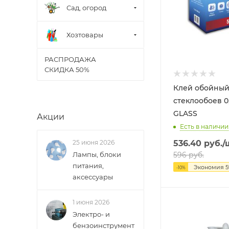
Сад, огород
Хозтовары
РАСПРОДАЖА
СКИДКА 50%
Клей обойный
стеклообоев 0,5кг X-
GLASS
Акции
Есть в наличии:
536.40
руб.
/
25 июня 2026
596
руб.
Лампы, блоки
питания,
Экономия
5
-
10
%
аксессуары
1 июня 2026
Электро- и
бензоинструмент