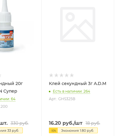
ндный 20г
Клей секундный 3г A.D.M
 Супер
Есть в наличии: 264
ичии: 64
Арт.: GHS325B
.200
шт.
16.20
руб.
/шт
330
руб.
18
руб.
омия
33
руб.
Экономия
1.80
руб.
-
10
%