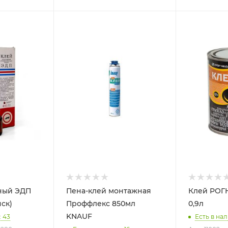
ный ЭДП
Пена-клей монтажная
Клей РОГН
ск)
Проффлекс 850мл
0,9л
KNAUF
: 43
Есть в нал