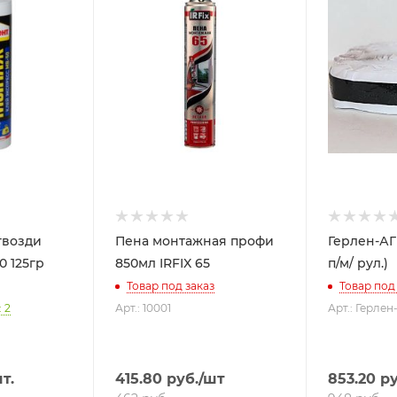
гвозди
Пена монтажная профи
Герлен-АГ
0 125гр
850мл IRFIX 65
п/м/ рул.)
Товар под заказ
Товар под
 2
Арт.: 10001
Арт.: Герлен
т.
415.80
руб.
/шт
853.20
ру