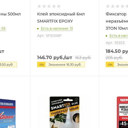
500мл
Клей эпоксидный 6мл
Фиксатор
SMARTFIX EPOXY
неразъём
3TON 10мл
 55
Есть в наличии: 13
Арт.: SFE006P
Есть в нал
Арт.: 55353
шт
184.50
ру
146.70
руб.
/шт
163
руб.
205
руб.
5.50
руб.
Экономия
16.30
руб.
Экон
-
10
%
-
10
%