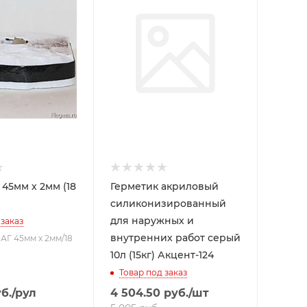
 45мм х 2мм (18
Герметик акриловый
силиконизированный
для наружных и
 заказ
внутренних работ серый
-АГ 45мм х 2мм/18
10л (15кг) Акцент-124
Товар под заказ
б.
/рул
4 504.50
руб.
/шт