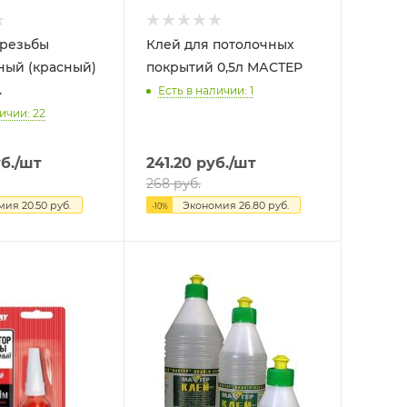
 резьбы
Клей для потолочных
ный (красный)
покрытий 0,5л МАСТЕР
.
Есть в наличии: 1
ичии: 22
б.
/шт
241.20
руб.
/шт
268
руб.
омия
20.50
руб.
Экономия
26.80
руб.
-
10
%