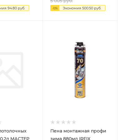
5 005
руб.
омия
94.80
руб.
Экономия
500.50
руб.
-
10
%
потолочных
Пена монтажная профи
покрытий 0,2л МАСТЕР
зима 880мл IRFIX