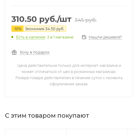
310.50
руб.
/шт
345
руб.
-
10
%
Экономия
34.50
руб.
Нашли дешевле?
Есть в наличии
: 2
в 1 магазине
Хочу в подарок
Цена действительна только для интернет-магазина и
может отличаться от цен в розничных магазинах.
Резерв товара действителен в течение суток с момента
оформления заказа.
С этим товаром покупают