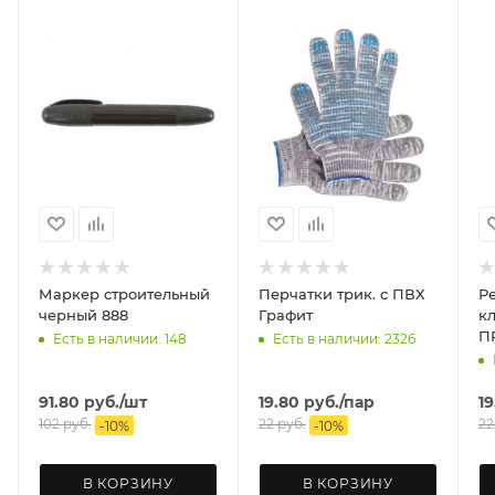
Маркер строительный
Перчатки трик. с ПВХ
Р
черный 888
Графит
клап
П
Есть в наличии: 148
Есть в наличии: 2326
91.80
руб.
/шт
19.80
руб.
/пар
19
102
руб.
22
руб.
22
-
10
%
-
10
%
В КОРЗИНУ
В КОРЗИНУ