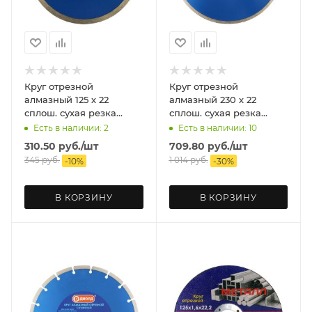
Круг отрезной
Круг отрезной
алмазный 125 х 22
алмазный 230 х 22
сплош. сухая резка
сплош. сухая резка
ДИОЛД
ДИОЛД
Есть в наличии: 2
Есть в наличии: 10
310.50
руб.
/шт
709.80
руб.
/шт
345
руб.
1 014
руб.
-
10
%
-
30
%
В КОРЗИНУ
В КОРЗИНУ