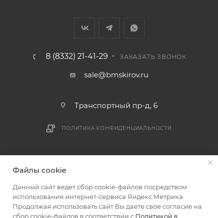
В случае непредвиденных обстоятельств,
мешающих принять товар, необходимо как можно
раньше связаться с менеджером, либо с отделом
логистики БМС.
8 (8332) 21-41-29
ЗАКАЗАТЬ ЗВОНОК
ВАЖНО: Покупатель обязан обеспечить наличие
sale@bmskirov.ru
подъездных путей до места выгрузки. При
отсутствии подъездных путей поставщик вправе
Транспортный пр-д, 6
отказаться от доставки. Стоимость повторной
доставки оплачивается покупателем в полном
ПОЛИТИКА КОНФИДЕНЦИАЛЬНОСТИ
объеме.
Доставка заказов по России не осуществляется.
2026 © БМС - Магазин строительных и отделочных
Файлы cookie
материалов
Данный сайт ведет сбор cookie-файлов посредством
использования интернет-сервиса Яндекс.Метрика.
Продолжая использовать сайт Вы даете свое согласие на
сбор cookie-файлов в соответствии с
Политикой в