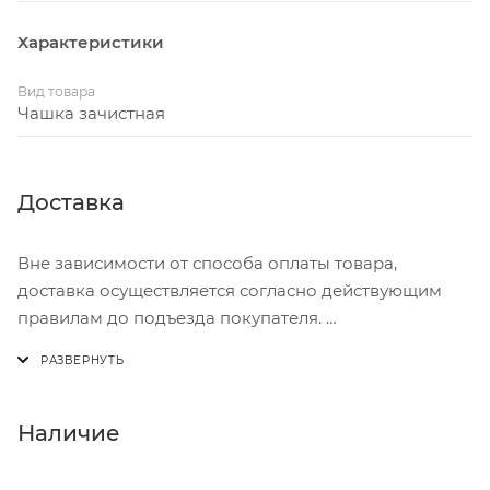
Характеристики
Вид товара
Чашка зачистная
Доставка
Вне зависимости от способа оплаты товара,
доставка осуществляется согласно действующим
правилам до подъезда покупателя.
Доставка осуществляется с понедельника по
пятницу с 8:00 до 17:00.
В субботу с 8:00 до 15:00
Наличие
Итоговая стоимость доставки зависит от: