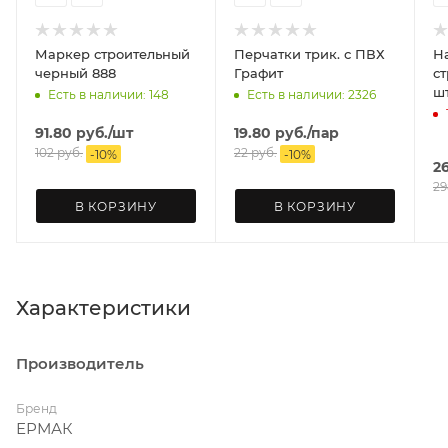
Маркер строительный
Перчатки трик. с ПВХ
Н
черный 888
Графит
ст
ш
Есть в наличии: 148
Есть в наличии: 2326
91.80
руб.
/шт
19.80
руб.
/пар
102
руб.
22
руб.
-
10
%
-
10
%
2
29
В КОРЗИНУ
В КОРЗИНУ
Характеристики
Производитель
Бренд
ЕРМАК