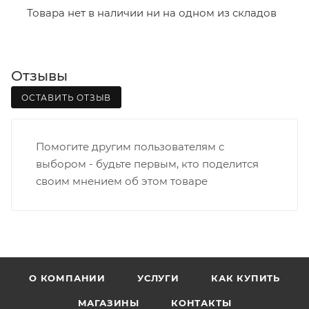
- зоны доставки;
Товара нет в наличии ни на одном из складов
- веса и габаритов товаров в заказе;
- количества торговых точек для погрузки товаров.
Отзывы
Границы доставки в черте города на выезд
(перекрестки улиц):
ОСТАВИТЬ ОТЗЫВ
• Дзержинского - Жуковского
• Ленина - 65 лет победы
Помогите другим пользователям с
• Московская - Ульяновская
выбором - будьте первым, кто поделится
• Производственная - Потребкооперации
своим мнением об этом товаре
• Профсоюзная - Заводская
• Чистопрудненская - Украинская
• Щорса – Ульяновская
Доставка в Нововятский р-он, Коминтерн, Костино и
Заречную часть (от границы старого Моста через р.
Вятка, область, межгород) осуществляется в
О КОМПАНИИ
УСЛУГИ
КАК КУПИТЬ
индивидуальном порядке.
МАГАЗИНЫ
КОНТАКТЫ