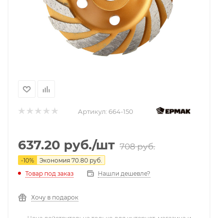
Артикул:
664-150
637.20
руб.
/шт
708
руб.
-
10
%
Экономия
70.80
руб.
Нашли дешевле?
Товар под заказ
Хочу в подарок