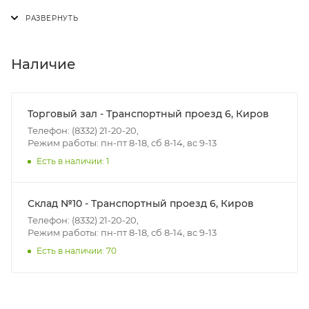
Доставка осуществляется с понедельника по
пятницу с 8:00 до 17:00.
В субботу с 8:00 до 15:00
Наличие
Итоговая стоимость доставки зависит от:
- зоны доставки;
Торговый зал - Транспортный проезд 6, Киров
- веса и габаритов товаров в заказе;
Телефон: (8332) 21-20-20,
Режим работы: пн-пт 8-18, сб 8-14, вс 9-13
- количества торговых точек для погрузки товаров.
Есть в наличии: 1
Границы доставки в черте города на выезд
(перекрестки улиц):
Склад №10 - Транспортный проезд 6, Киров
• Дзержинского - Жуковского
Телефон: (8332) 21-20-20,
• Ленина - 65 лет победы
Режим работы: пн-пт 8-18, сб 8-14, вс 9-13
• Московская - Ульяновская
Есть в наличии: 70
• Производственная - Потребкооперации
• Профсоюзная - Заводская
• Чистопрудненская - Украинская