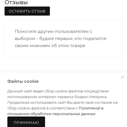
Отзывы
• Щорса – Ульяновская
Доставка в Нововятский р-он, Коминтерн, Костино и
ОСТАВИТЬ ОТЗЫВ
Заречную часть (от границы старого Моста через р.
Вятка, область, межгород) осуществляется в
Помогите другим пользователям с
индивидуальном порядке.
выбором - будьте первым, кто поделится
своим мнением об этом товаре
В случае непредвиденных обстоятельств,
мешающих принять товар, необходимо как можно
раньше связаться с менеджером, либо с отделом
логистики БМС.
Файлы cookie
ВАЖНО: Покупатель обязан обеспечить наличие
О КОМПАНИИ
УСЛУГИ
КАК КУПИТЬ
подъездных путей до места выгрузки. При
Данный сайт ведет сбор cookie-файлов посредством
МАГАЗИНЫ
КОНТАКТЫ
отсутствии подъездных путей поставщик вправе
использования интернет-сервиса Яндекс.Метрика.
Продолжая использовать сайт Вы даете свое согласие на
отказаться от доставки. Стоимость повторной
сбор cookie-файлов в соответствии с
Политикой в
доставки оплачивается покупателем в полном
В КОРЗИНУ
отношении обработки персональных данных
объеме.
ПРИНИМАЮ