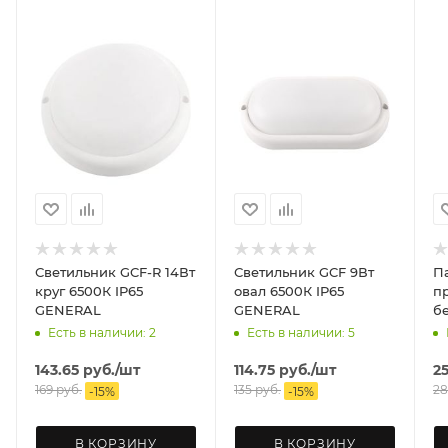
Светильник GCF-R 14Вт
Светильник GCF 9Вт
Па
круг 6500К IP65
овал 6500К IP65
п
GENERAL
GENERAL
б
Есть в наличии: 2
Есть в наличии: 5
143.65
руб.
/шт
114.75
руб.
/шт
2
169
руб.
135
руб.
28
-
15
%
-
15
%
В КОРЗИНУ
В КОРЗИНУ