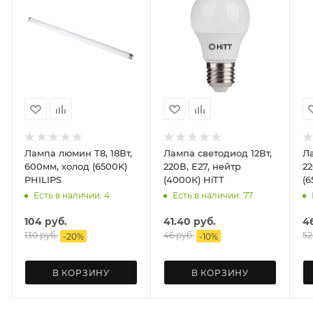
Лампа люмин Т8, 18Вт,
Лампа светодиод 12Вт,
Ла
600мм, холод (6500K)
220В, Е27, нейтр
22
PHILIPS
(4000К) HiTT
Есть в наличии: 4
Есть в наличии: 77
104
руб.
41.40
руб.
4
130
руб.
46
руб.
52
-
20
%
-
10
%
В КОРЗИНУ
В КОРЗИНУ