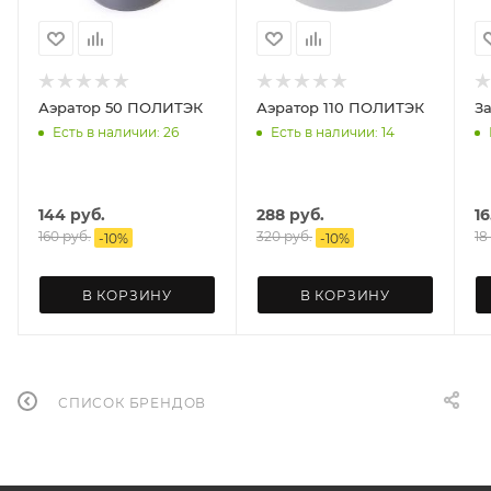
Аэратор 50 ПОЛИТЭК
Аэратор 110 ПОЛИТЭК
Есть в наличии: 26
Есть в наличии: 14
144
руб.
288
руб.
16
160
руб.
320
руб.
18
-
10
%
-
10
%
В КОРЗИНУ
В КОРЗИНУ
СПИСОК БРЕНДОВ