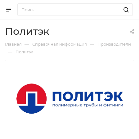
Политэк
—
—
Главная
Справочная информация
Производители
—
Политэк