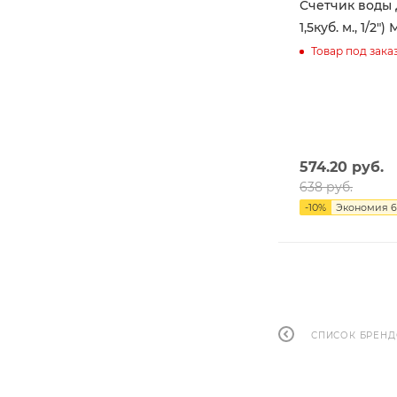
Счетчик воды Ду 15 (
1,5к
Товар под зака
574.20
руб.
638
руб.
-
10
%
Экономия
6
СПИСОК БРЕН