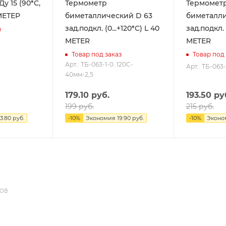
90*C,
Термометр
Термомет
уб. м., 1/2") МЕТЕР
биметаллический D 63
биметаллич
зад.подкл. (0...+120*C) L 40
зад.подкл. (0
з
METER
METER
Товар под заказ
Товар под 
Арт.: ТБ-063-1-0..120C-
Арт.: ТБ-063
40мм-2,5
179.10
руб.
193.50
ру
199
руб.
215
руб.
3.80
руб.
-
10
%
Экономия
19.90
руб.
-
10
%
Эконо
ДОВ