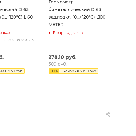
р
Термометр
Термо
еский D 63
биметаллический D 63
бимета
...+120*C) L 60
зад.подкл. (0...+120*C) L100
зад.подк
METER
METER
заказ
Товар под заказ
Товар
-1-0..120С-60мм-2,5
Арт.: ТБ
б.
278.10
руб.
614.7
309
руб.
683
ру
мия
21.50
руб.
-
10
%
Экономия
30.90
руб.
-
10
%
Э