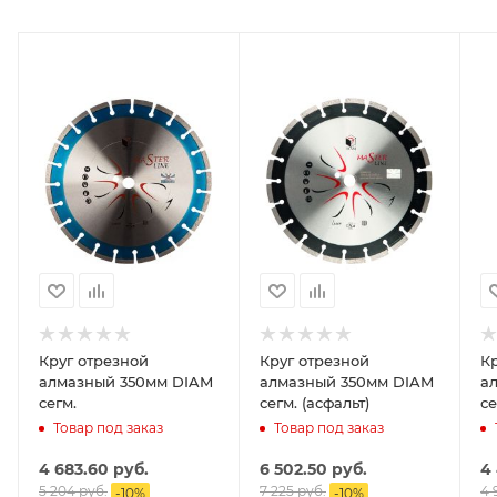
Круг отрезной
Круг отрезной
К
алмазный 350мм DIAM
алмазный 350мм DIAM
а
сегм.
сегм. (асфальт)
се
Товар под заказ
Товар под заказ
4 683.60
руб.
6 502.50
руб.
4
5 204
руб.
7 225
руб.
4 
-
10
%
-
10
%