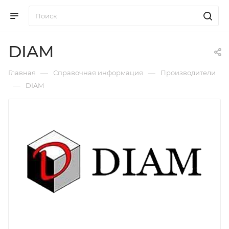
DIAM
—
—
Главная
Справочная информация
Производители
—
DIAM