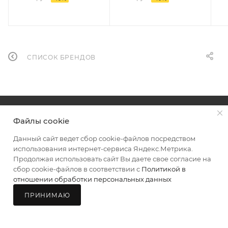
СПИСОК БРЕНДОВ
О КОМПАНИИ
УСЛУГИ
КАК КУПИТЬ
Файлы cookie
МАГАЗИНЫ
КОНТАКТЫ
Данный сайт ведет сбор cookie-файлов посредством
использования интернет-сервиса Яндекс.Метрика.
Продолжая использовать сайт Вы даете свое согласие на
сбор cookie-файлов в соответствии с
Политикой в
отношении обработки персональных данных
8 (8332) 21-41-29
ЗАКАЗАТЬ ЗВОНОК
ПРИНИМАЮ
Главная
Каталог
Корзина
Мой БМС
Магазины
sale@bmskirov.ru