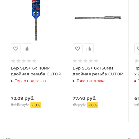
Бур SDS+ 6х 110мм
Бур SDS+ 6х 160мм
Кр
двойная резьба CUTOP
двойная резьба CUTOP
Товар под заказ
Товар под заказ
72.09
руб.
77.40
руб.
61
80.10
руб.
86
руб.
68
-
10
%
-
10
%