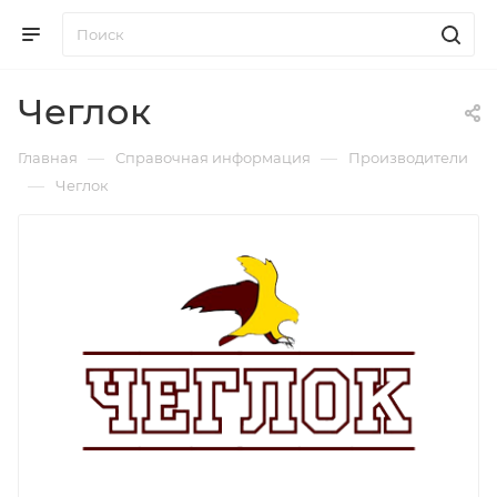
Чеглок
—
—
Главная
Справочная информация
Производители
—
Чеглок