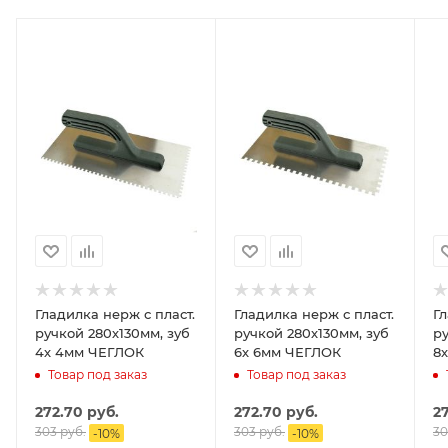
Гладилка нерж с пласт.
Гладилка нерж с пласт.
Гл
ручкой 280х130мм, зуб
ручкой 280х130мм, зуб
ру
4х 4мм ЧЕГЛОК
6х 6мм ЧЕГЛОК
Товар под заказ
Товар под заказ
272.70
руб.
272.70
руб.
2
303
руб.
303
руб.
30
-
10
%
-
10
%