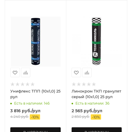
Унифлекс ТПП (10х1,0) 25
Линокром ТКП гранулят
рул
серый (10х1,0) 25 рул
Есть в наличии: 146
Есть в наличии: 36
3 816
руб.
/рул
2 565
руб.
/рул
4 240
руб.
2 850
руб.
-
10
%
-
10
%