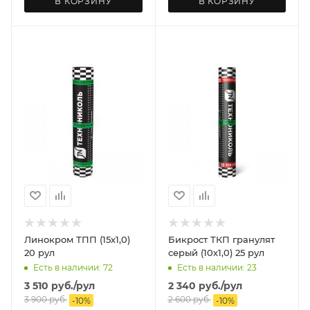
В КОРЗИНУ
В КОРЗИНУ
Линокром ТПП (15х1,0)
Бикрост ТКП гранулят
20 рул
серый (10х1,0) 25 рул
Есть в наличии: 72
Есть в наличии: 23
3 510
руб.
/рул
2 340
руб.
/рул
3 900
руб.
2 600
руб.
-
10
%
-
10
%