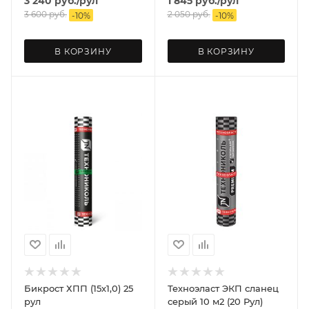
3 240
руб.
/рул
1 845
руб.
/рул
3 600
руб.
2 050
руб.
-
10
%
-
10
%
В КОРЗИНУ
В КОРЗИНУ
Бикрост ХПП (15х1,0) 25
Техноэласт ЭКП сланец
рул
серый 10 м2 (20 Рул)