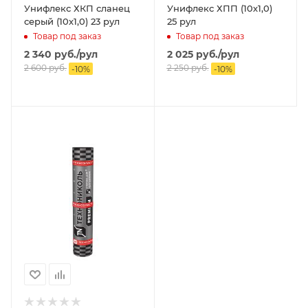
Унифлекс ХКП сланец
Унифлекс ХПП (10х1,0)
серый (10х1,0) 23 рул
25 рул
Товар под заказ
Товар под заказ
2 340
руб.
/рул
2 025
руб.
/рул
2 600
руб.
2 250
руб.
-
10
%
-
10
%