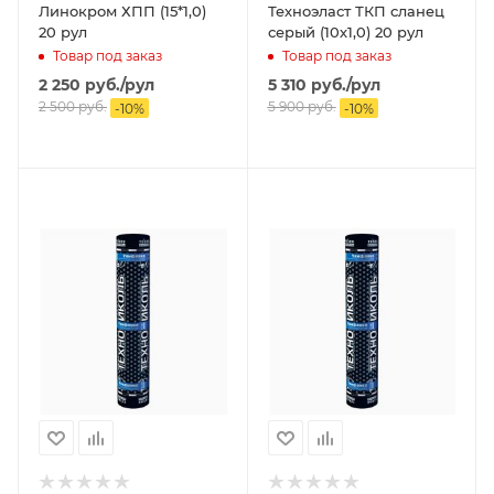
Линокром ХПП (15*1,0)
Техноэласт ТКП сланец
20 рул
серый (10х1,0) 20 рул
Товар под заказ
Товар под заказ
2 250
руб.
/рул
5 310
руб.
/рул
2 500
руб.
5 900
руб.
-
10
%
-
10
%