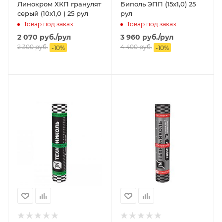
Линокром ХКП гранулят
Биполь ЭПП (15х1,0) 25
серый (10х1,0 ) 25 рул
рул
Товар под заказ
Товар под заказ
2 070
руб.
/рул
3 960
руб.
/рул
2 300
руб.
4 400
руб.
-
10
%
-
10
%