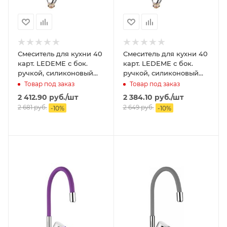
Смеситель для кухни 40
Смеситель для кухни 40
карт. LEDEME с бок.
карт. LEDEME с бок.
ручкой, силиконовый
ручкой, силиконовый
излив, зеленый
излив, черный
Товар под заказ
Товар под заказ
2 412.90
руб.
/шт
2 384.10
руб.
/шт
2 681
руб.
2 649
руб.
-
10
%
-
10
%