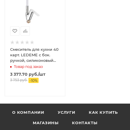
Смеситель для кухни 40
карт. LEDEME с бок.
ручкой, силиконовый
излив, белый
Товар под заказ
3 377.70
руб.
/шт
3 753
руб.
-
10
%
О КОМПАНИИ
УСЛУГИ
КАК КУПИТЬ
МАГАЗИНЫ
КОНТАКТЫ