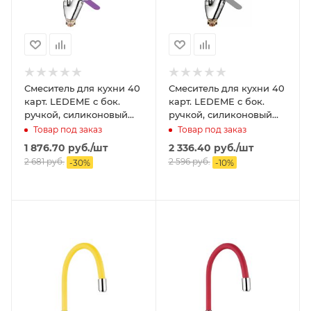
Смеситель для кухни 40
Смеситель для кухни 40
карт. LEDEME с бок.
карт. LEDEME с бок.
ручкой, силиконовый
ручкой, силиконовый
излив, фиолетовый
излив, серый
Товар под заказ
Товар под заказ
1 876.70
руб.
/шт
2 336.40
руб.
/шт
2 681
руб.
2 596
руб.
-
30
%
-
10
%