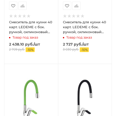
Смеситель для кухни 40
Смеситель для кухни 40
карт. LEDEME с бок.
карт. LEDEME с бок.
ручкой, силиконовый
ручкой, силиконовый
излив, голубой
излив, оранжевый
Товар под заказ
Товар под заказ
2 438.10
руб.
/шт
2 727
руб.
/шт
2 709
руб.
3 030
руб.
-
10
%
-
10
%