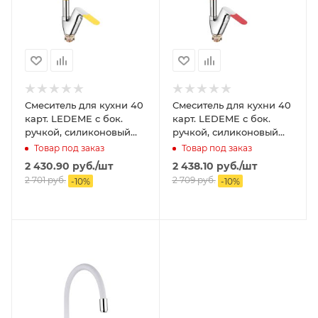
Смеситель для кухни 40
Смеситель для кухни 40
карт. LEDEME с бок.
карт. LEDEME с бок.
ручкой, силиконовый
ручкой, силиконовый
излив, желтый
излив, красный
Товар под заказ
Товар под заказ
2 430.90
руб.
/шт
2 438.10
руб.
/шт
2 701
руб.
2 709
руб.
-
10
%
-
10
%