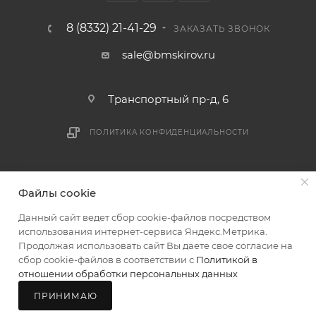
8 (8332) 21-41-29
ЗАКАЗАТЬ ЗВОНОК
sale@bmskirov.ru
Транспортный пр-д, 6
ПОЛИТИКА КОНФИДЕНЦИАЛЬНОСТИ
2026 © БМС - Магазин строительных и отделочных
Файлы cookie
материалов
Данный сайт ведет сбор cookie-файлов посредством
использования интернет-сервиса Яндекс.Метрика.
Продолжая использовать сайт Вы даете свое согласие на
сбор cookie-файлов в соответствии с
Политикой в
отношении обработки персональных данных
ПРИНИМАЮ
Главная
Каталог
Корзина
Мой БМС
Магазины