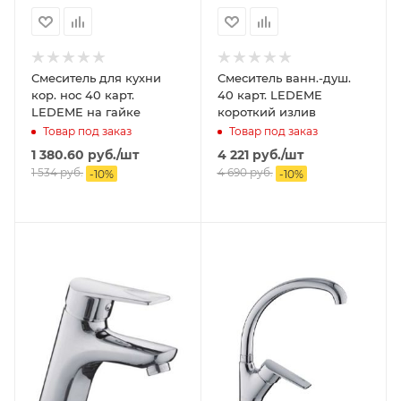
Смеситель для кухни
Смеситель ванн.-душ.
кор. нос 40 карт.
40 карт. LEDEME
LEDEME на гайке
короткий излив
Товар под заказ
Товар под заказ
1 380.60
руб.
/шт
4 221
руб.
/шт
1 534
руб.
4 690
руб.
-
10
%
-
10
%