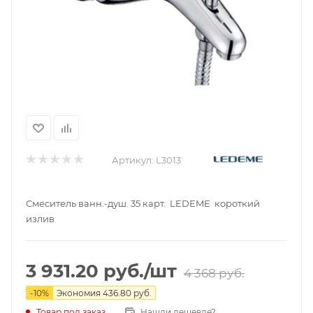
Артикул:
L3013
Смеситель ванн.-душ. 35 карт. LEDEME короткий
излив
3 931.20
руб.
/шт
4 368
руб.
-
10
%
Экономия
436.80
руб.
Нашли дешевле?
Товар под заказ