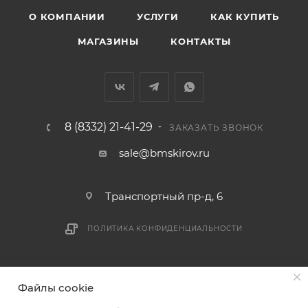
Вятка, область, межгород) осуществляется в
О КОМПАНИИ
УСЛУГИ
КАК КУПИТЬ
индивидуальном порядке.
МАГАЗИНЫ
КОНТАКТЫ
В случае непредвиденных обстоятельств,
мешающих принять товар, необходимо как можно
раньше связаться с менеджером, либо с отделом
логистики БМС.
8 (8332) 21-41-29
ЗАКАЗАТЬ ЗВОНОК
ВАЖНО: Покупатель обязан обеспечить наличие
sale@bmskirov.ru
подъездных путей до места выгрузки. При
отсутствии подъездных путей поставщик вправе
Транспортный пр-д, 6
отказаться от доставки. Стоимость повторной
доставки оплачивается покупателем в полном
ПОЛИТИКА КОНФИДЕНЦИАЛЬНОСТИ
объеме.
Доставка заказов по России не осуществляется.
2026 © БМС - Магазин строительных и отделочных
Файлы cookie
материалов