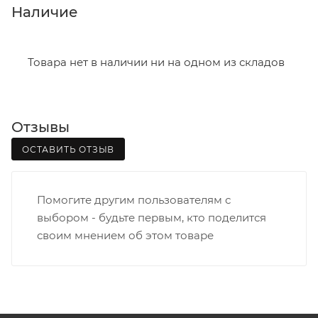
В субботу с 8:00 до 15:00
Наличие
Итоговая стоимость доставки зависит от:
- зоны доставки;
Товара нет в наличии ни на одном из складов
- веса и габаритов товаров в заказе;
- количества торговых точек для погрузки товаров.
Отзывы
Границы доставки в черте города на выезд
(перекрестки улиц):
ОСТАВИТЬ ОТЗЫВ
• Дзержинского - Жуковского
• Ленина - 65 лет победы
Помогите другим пользователям с
• Московская - Ульяновская
выбором - будьте первым, кто поделится
• Производственная - Потребкооперации
своим мнением об этом товаре
• Профсоюзная - Заводская
• Чистопрудненская - Украинская
• Щорса – Ульяновская
Доставка в Нововятский р-он, Коминтерн, Костино и
Заречную часть (от границы старого Моста через р.