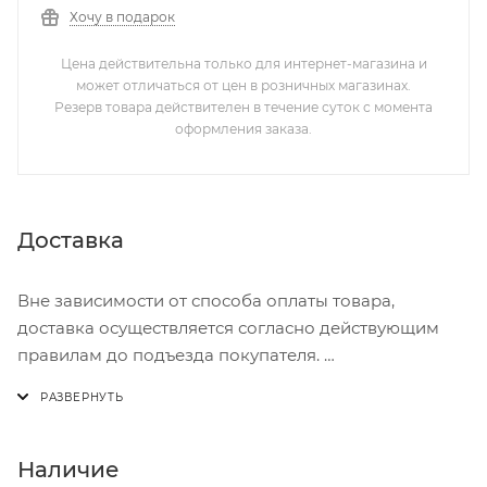
Хочу в подарок
Цена действительна только для интернет-магазина и
может отличаться от цен в розничных магазинах.
Резерв товара действителен в течение суток с момента
оформления заказа.
Доставка
Вне зависимости от способа оплаты товара,
доставка осуществляется согласно действующим
правилам до подъезда покупателя.
Доставка осуществляется с понедельника по
пятницу с 8:00 до 17:00.
В субботу с 8:00 до 15:00
Наличие