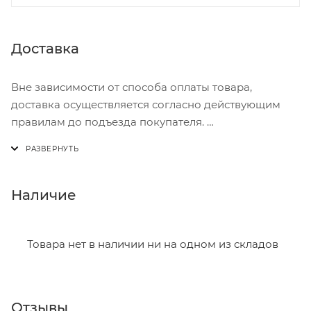
Доставка
Вне зависимости от способа оплаты товара,
доставка осуществляется согласно действующим
правилам до подъезда покупателя.
Доставка осуществляется с понедельника по
пятницу с 8:00 до 17:00.
В субботу с 8:00 до 15:00
Наличие
Итоговая стоимость доставки зависит от:
- зоны доставки;
Товара нет в наличии ни на одном из складов
- веса и габаритов товаров в заказе;
- количества торговых точек для погрузки товаров.
Отзывы