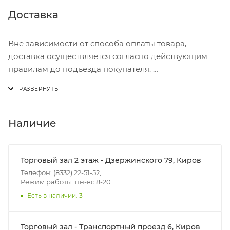
Доставка
Вне зависимости от способа оплаты товара,
доставка осуществляется согласно действующим
правилам до подъезда покупателя.
Доставка осуществляется с понедельника по
пятницу с 8:00 до 17:00.
В субботу с 8:00 до 15:00
Наличие
Итоговая стоимость доставки зависит от:
- зоны доставки;
Торговый зал 2 этаж - Дзержинского 79, Киров
- веса и габаритов товаров в заказе;
Телефон: (8332) 22-51-52,
Режим работы: пн-вс 8-20
- количества торговых точек для погрузки товаров.
Есть в наличии: 3
Границы доставки в черте города на выезд
(перекрестки улиц):
Торговый зал - Транспортный проезд 6, Киров