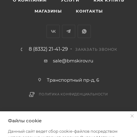
О КОМПАНИИ
УСЛУГИ
КАК КУПИТЬ
подъездных путей до места выгрузки. При
МАГАЗИНЫ
КОНТАКТЫ
отсутствии подъездных путей поставщик вправе
отказаться от доставки. Стоимость повторной
доставки оплачивается покупателем в полном
объеме.
8 (8332) 21-41-29
Доставка заказов по России не осуществляется.
ЗАКАЗАТЬ ЗВОНОК
sale@bmskirov.ru
Транспортный пр-д, 6
ПОЛИТИКА КОНФИДЕНЦИАЛЬНОСТИ
2026 © БМС - Магазин строительных и отделочных
Файлы cookie
материалов
Данный сайт ведет сбор cookie-файлов посредством