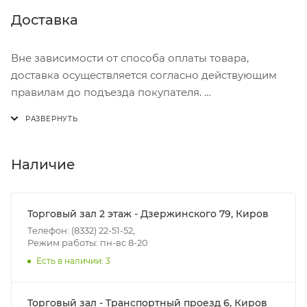
Доставка
Вне зависимости от способа оплаты товара,
доставка осуществляется согласно действующим
правилам до подъезда покупателя.
Доставка осуществляется с понедельника по
пятницу с 8:00 до 17:00.
В субботу с 8:00 до 15:00
Наличие
Итоговая стоимость доставки зависит от:
- зоны доставки;
Торговый зал 2 этаж - Дзержинского 79, Киров
- веса и габаритов товаров в заказе;
Телефон: (8332) 22-51-52,
Режим работы: пн-вс 8-20
- количества торговых точек для погрузки товаров.
Есть в наличии: 3
Границы доставки в черте города на выезд
(перекрестки улиц):
Торговый зал - Транспортный проезд 6, Киров