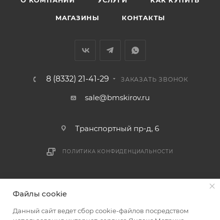
О КОМПАНИИ
УСЛУГИ
КАК КУПИТЬ
подъездных путей до места выгрузки. При
МАГАЗИНЫ
КОНТАКТЫ
отсутствии подъездных путей поставщик вправе
отказаться от доставки. Стоимость повторной
доставки оплачивается покупателем в полном
объеме.
8 (8332) 21-41-29
Доставка заказов по России не осуществляется.
ЗАКАЗАТЬ ЗВОНОК
sale@bmskirov.ru
Транспортный пр-д, 6
ПОЛИТИКА КОНФИДЕНЦИАЛЬНОСТИ
2026 © БМС - Магазин строительных и отделочных
Файлы cookie
материалов
Данный сайт ведет сбор cookie-файлов посредством