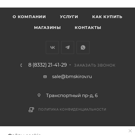
Заречную часть (от границы старого Моста через р.
Вятка, область, межгород) осуществляется в
О КОМПАНИИ
УСЛУГИ
КАК КУПИТЬ
индивидуальном порядке.
МАГАЗИНЫ
КОНТАКТЫ
В случае непредвиденных обстоятельств,
мешающих принять товар, необходимо как можно
раньше связаться с менеджером, либо с отделом
логистики БМС.
8 (8332) 21-41-29
ЗАКАЗАТЬ ЗВОНОК
ВАЖНО: Покупатель обязан обеспечить наличие
sale@bmskirov.ru
подъездных путей до места выгрузки. При
отсутствии подъездных путей поставщик вправе
Транспортный пр-д, 6
отказаться от доставки. Стоимость повторной
доставки оплачивается покупателем в полном
ПОЛИТИКА КОНФИДЕНЦИАЛЬНОСТИ
объеме.
Доставка заказов по России не осуществляется.
2026 © БМС - Магазин строительных и отделочных