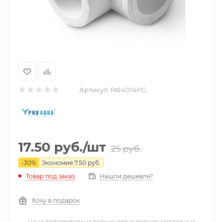
Артикул:
PA14014PG
17.50
руб.
/шт
25
руб.
-
30
%
Экономия
7.50
руб.
Нашли дешевле?
Товар под заказ
Хочу в подарок
Цена действительна только для интернет-магазина и