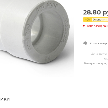
28.80
р
-
10
%
Экономия
Товар под зак
Хочу в под
Цена дейст
от
Резерв товара 
тики