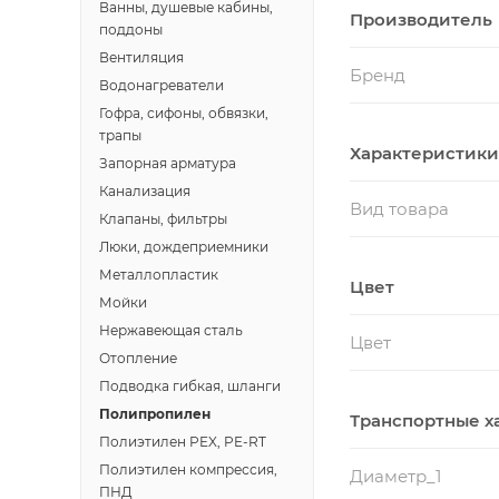
Ванны, душевые кабины,
Производитель
поддоны
Вентиляция
Бренд
Водонагреватели
Гофра, сифоны, обвязки,
трапы
Характеристики
Запорная арматура
Канализация
Вид товара
Клапаны, фильтры
Люки, дождеприемники
Металлопластик
Цвет
Мойки
Нержавеющая сталь
Цвет
Отопление
Подводка гибкая, шланги
Полипропилен
Транспортные х
Полиэтилен PEX, PE-RT
Полиэтилен компрессия,
Диаметр_1
ПНД