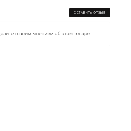
ОСТАВИТЬ ОТЗЫВ
делится своим мнением об этом товаре
раницы старого Моста через р. Вятка, область,
ходимо как можно раньше связаться с
та выгрузки. При отсутствии подъездных путей
и оплачивается покупателем в полном объеме.