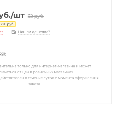
уб.
/шт
32
руб.
3.20
руб.
Нашли дешевле?
аз
арок
вительна только для интернет-магазина и может
личаться от цен в розничных магазинах.
действителен в течение суток с момента оформления
заказа.