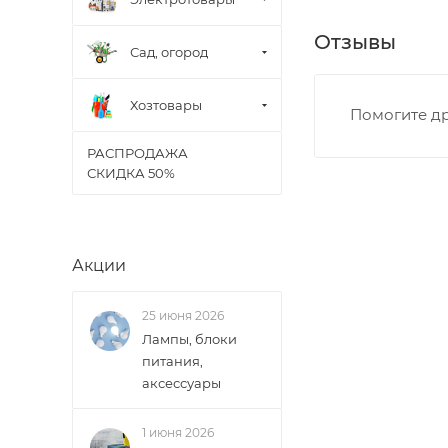
• Дзержинского 
Отзывы
• Ленина - 65 ле
Сад, огород
• Московская - 
• Производстве
Хозтовары
Помогите др
• Профсоюзная -
• Чистопрудненс
РАСПРОДАЖА
• Щорса – Ульян
СКИДКА 50%
Доставка в Новов
межгород) осуще
Акции
В случае непред
менеджером, либ
25 июня 2026
Лампы, блоки
ВАЖНО: Покупате
питания,
поставщик вправ
аксессуары
Доставка заказо
1 июня 2026