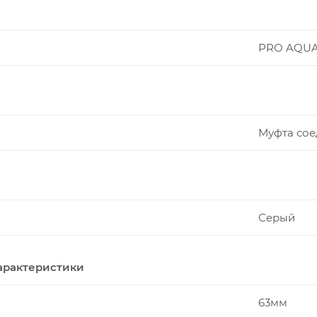
PRO AQU
Муфта сое
Серый
арактеристики
63мм