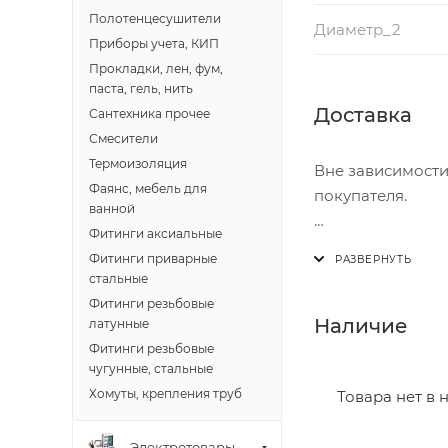
Полотенцесушители
Диаметр_2
Приборы учета, КИП
Прокладки, лен, фум,
паста, гель, нить
Доставка
Сантехника прочее
Смесители
Термоизоляция
Вне зависимости
Фаянс, мебель для
покупателя.
ванной
Фитинги аксиальные
Доставка осущест
Фитинги приварные
В субботу с 8:00 
стальные
Фитинги резьбовые
Итоговая стоимос
Наличие
латунные
- зоны доставки;
Фитинги резьбовые
- веса и габарит
чугунные, стальные
- количества тор
Хомуты, крепления труб
Товара нет в 
Границы доставки
Электротовары