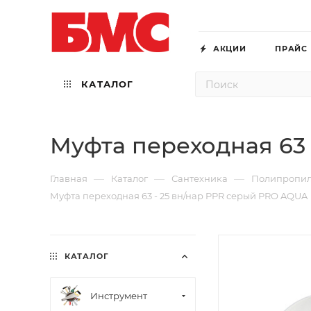
АКЦИИ
ПРАЙС
КАТАЛОГ
Муфта переходная 63
—
—
—
Главная
Каталог
Сантехника
Полипропи
Муфта переходная 63 - 25 вн/нар PPR серый PRO AQUA
КАТАЛОГ
Инструмент