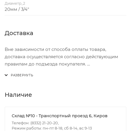
Диаметр_2
20мм / 3/4"
Доставка
Вне зависимости от способа оплаты товара,
доставка осуществляется согласно действующим
правилам до подъезда покупателя.
Доставка осуществляется с понедельника по
пятницу с 8:00 до 17:00.
В субботу с 8:00 до 15:00
Наличие
Итоговая стоимость доставки зависит от:
- зоны доставки;
Склад №10 - Транспортный проезд 6, Киров
- веса и габаритов товаров в заказе;
Телефон: (8332) 21-20-20,
Режим работы: пн-пт 8-18, сб 8-14, вс 9-13
- количества торговых точек для погрузки товаров.