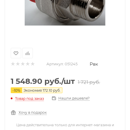
Рвк
Артикул:
051245
1 548.90
руб.
/шт
1 721
руб.
-
10
%
Экономия
172.10
руб.
Нашли дешевле?
Товар под заказ
Хочу в подарок
Цена действительна только для интернет-магазина и