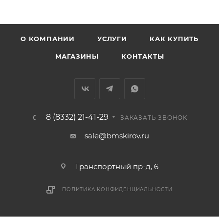
Доставка в Нововятский р-он, Коминтерн, Костино и
Заречную часть (от границы старого Моста через р.
Вятка, область, межгород) осуществляется в
О КОМПАНИИ
УСЛУГИ
КАК КУПИТЬ
индивидуальном порядке.
МАГАЗИНЫ
КОНТАКТЫ
В случае непредвиденных обстоятельств,
мешающих принять товар, необходимо как можно
раньше связаться с менеджером, либо с отделом
логистики БМС.
8 (8332) 21-41-29
ЗАКАЗАТЬ ЗВОНОК
ВАЖНО: Покупатель обязан обеспечить наличие
sale@bmskirov.ru
подъездных путей до места выгрузки. При
отсутствии подъездных путей поставщик вправе
Транспортный пр-д, 6
отказаться от доставки. Стоимость повторной
доставки оплачивается покупателем в полном
ПОЛИТИКА КОНФИДЕНЦИАЛЬНОСТИ
объеме.
Доставка заказов по России не осуществляется.